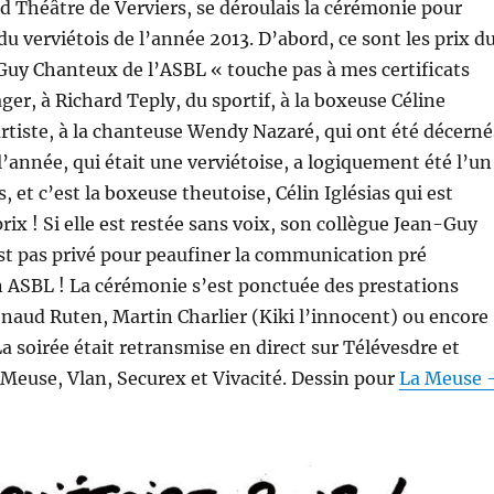
d Théâtre de Verviers, se déroulais la cérémonie pour
du verviétois de l’année 2013. D’abord, ce sont les prix d
Guy Chanteux de l’ASBL « touche pas à mes certificats
ger, à Richard Teply, du sportif, à la boxeuse Céline
’artiste, à la chanteuse Wendy Nazaré, qui ont été décerné
l’année, qui était une verviétoise, a logiquement été l’un
, et c’est la boxeuse theutoise, Célin Iglésias qui est
prix ! Si elle est restée sans voix, son collègue Jean-Guy
st pas privé pour peaufiner la communication pré
n ASBL ! La cérémonie s’est ponctuée des prestations
enaud Ruten, Martin Charlier (Kiki l’innocent) ou encore
 soirée était retransmise en direct sur Télévesdre et
Meuse, Vlan, Securex et Vivacité. Dessin pour
La Meuse 