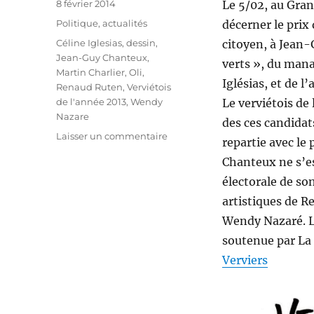
Publié
8 février 2014
Le 5/02, au Gran
le
Catégories
Politique, actualités
décerner le prix 
Étiquettes
Céline Iglesias
,
dessin
,
citoyen, à Jean-
Jean-Guy Chanteux
,
verts », du mana
Martin Charlier
,
Oli
,
Iglésias, et de l
Renaud Ruten
,
Verviétois
de l'année 2013
,
Wendy
Le verviétois de 
Nazare
des ces candidats
sur
Laisser un commentaire
repartie avec le 
Cérémonie
Chanteux ne s’e
du
verviétois
électorale de so
de
artistiques de R
l’année
Wendy Nazaré. La
2013
!
soutenue par La 
Verviers