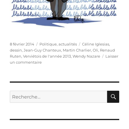
Publié
Catégories
Étiquettes
8 février 2014
Politique, actualités
Céline Iglesias
,
le
dessin
,
Jean-Guy Chanteux
,
Martin Charlier
,
Oli
,
Renaud
Ruten
,
Verviétois de l'année 2013
,
Wendy Nazare
Laisser
sur
un commentaire
Cérémonie
du
verviétois
de
l’année
RE
Recherche
2013
pour :
!