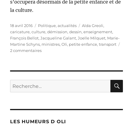
s’occupera désormais de la petite enfance et de
la culture.
Publié
Catégories
Étiquettes
18 avril 2016
Politique, actualités
Alda Greoli
,
le
caricature
,
culture
,
démission
,
dessin
,
enseignement
,
François Bellot
,
Jacqueline Galant
,
Joelle Milquet
,
Marie-
Martine Schyns
,
ministres
,
Oli
,
petite enfance
,
transport
sur
2 commentaires
Les
remplaçants
RE
Recherche
pour :
LES HUMEURS D OLI