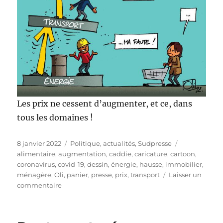
Les prix ne cessent d’augmenter, et ce, dans
tous les domaines !
Publié
Catégories
Étiquettes
8 janvier 2022
Politique, actualités
,
Sudpresse
le
alimentaire
,
augmentation
,
caddie
,
caricature
,
cartoon
,
coronavirus
,
covid-19
,
dessin
,
énergie
,
hausse
,
immobilier
,
ménagère
,
Oli
,
panier
,
presse
,
prix
,
transport
Laisser un
sur
commentaire
À
la
hausse,