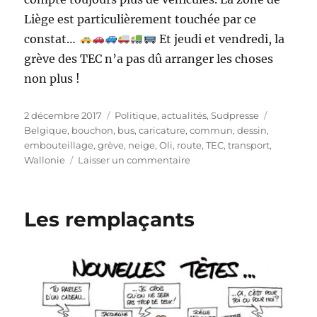
Liège est particulièrement touchée par ce
constat…
Et jeudi et vendredi, la
grève des TEC n’a pas dû arranger les choses
non plus !
Publié
Catégories
Étiquette
2 décembre 2017
Politique, actualités
,
Sudpresse
le
Belgique
,
bouchon
,
bus
,
caricature
,
commun
,
dessin
,
embouteillage
,
grève
,
neige
,
Oli
,
route
,
TEC
,
transport
,
sur
Wallonie
Laisser un commentaire
Routes
saturées
Les remplaçants