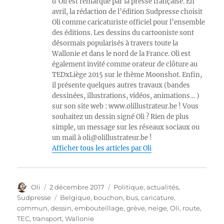
d’Oli est remarqué par la presse française. En
avril, la rédaction de l’édition Sudpresse choisit
Oli comme caricaturiste officiel pour l’ensemble
des éditions. Les dessins du cartooniste sont
désormais popularisés à travers toute la
Wallonie et dans le nord de la France. Oli est
également invité comme orateur de clôture au
TEDxLiège 2015 sur le thème Moonshot. Enfin,
il présente quelques autres travaux (bandes
dessinées, illustrations, vidéos, animations… )
sur son site web : www.olillustrateur.be ! Vous
souhaitez un dessin signé Oli ? Rien de plus
simple, un message sur les réseaux sociaux ou
un mail à oli@olillustrateur.be !
Afficher tous les articles par Oli
Auteur
Publié
Catégories
Oli
2 décembre 2017
Politique, actualités
,
le
Étiquettes
Sudpresse
Belgique
,
bouchon
,
bus
,
caricature
,
commun
,
dessin
,
embouteillage
,
grève
,
neige
,
Oli
,
route
,
TEC
,
transport
,
Wallonie