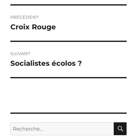
Navigation
PRÉCÉDENT
de
Croix Rouge
Publication
précédente :
l’article
SUIVANT
Socialistes écolos ?
Publication
suivante :
RE
Recherche
pour :