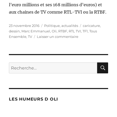
l’euro millions et ses 168 millions d’euros) et
aux chaines de TV comme RTL-TVI ou la RTBF.
Publié
Catégories
Étiquettes
23 novembre 2016
Politique, actualités
caricature
,
le
dessin
,
Marc Emmanuel
,
Oli
,
RTBF
,
RTL TVI
,
TF1
,
Tous
sur
Ensemble
,
TV
Laisser un commentaire
Marc
Emmanuel
en
Belgique
!
RE
Recherche
pour :
LES HUMEURS D OLI