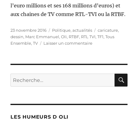
l’euro millions et ses 168 millions d’euros) et
aux chaines de TV comme RTL-TVI ou la RTBF.
Publié
Catégories
Étiquettes
23 novembre 2016
Politique, actualités
caricature
,
le
dessin
,
Marc Emmanuel
,
Oli
,
RTBF
,
RTL TVI
,
TF1
,
Tous
sur
Ensemble
,
TV
Laisser un commentaire
Marc
Emmanuel
en
Belgique
!
RE
Recherche
pour :
LES HUMEURS D OLI