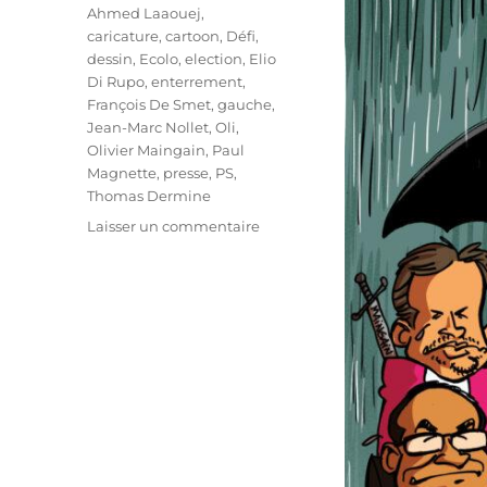
Étiquettes
Ahmed Laaouej
,
caricature
,
cartoon
,
Défi
,
dessin
,
Ecolo
,
election
,
Elio
Di Rupo
,
enterrement
,
François De Smet
,
gauche
,
Jean-Marc Nollet
,
Oli
,
Olivier Maingain
,
Paul
Magnette
,
presse
,
PS
,
Thomas Dermine
sur
Laisser un commentaire
Dur,
dur,
pour
la
gauche…