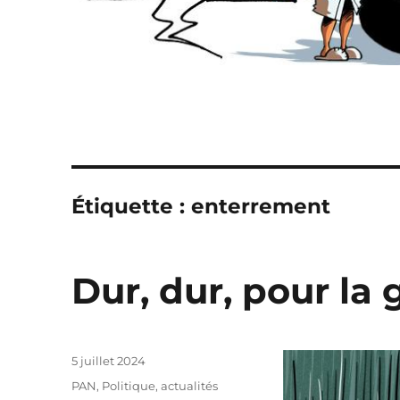
Étiquette :
enterrement
Dur, dur, pour la
Publié
5 juillet 2024
le
Catégories
PAN
,
Politique, actualités