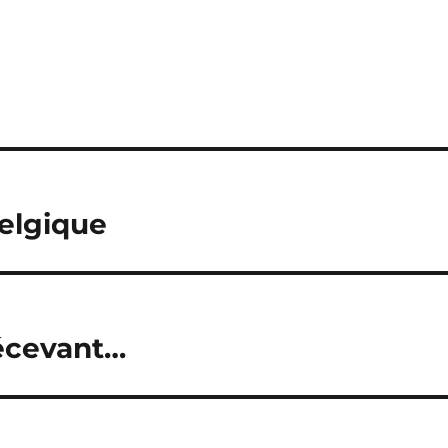
elgique
écevant…