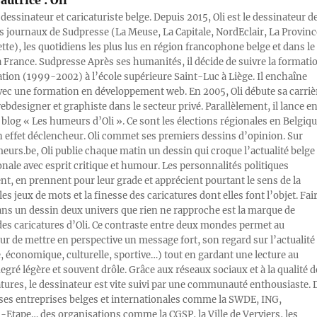
 dessinateur et caricaturiste belge. Depuis 2015, Oli est le dessinateur d
s journaux de Sudpresse (La Meuse, La Capitale, NordEclair, La Provinc
ette), les quotidiens les plus lus en région francophone belge et dans le
a France. Sudpresse Après ses humanités, il décide de suivre la formati
ration (1999-2002) à l’école supérieure Saint-Luc à Liège. Il enchaîne
vec une formation en développement web. En 2005, Oli débute sa carriè
designer et graphiste dans le secteur privé. Parallèlement, il lance e
blog « Les humeurs d’Oli ». Ce sont les élections régionales en Belgiq
n effet déclencheur. Oli commet ses premiers dessins d’opinion. Sur
rs.be, Oli publie chaque matin un dessin qui croque l’actualité belge 
onale avec esprit critique et humour. Les personnalités politiques
, en prennent pour leur grade et apprécient pourtant le sens de la
les jeux de mots et la finesse des caricatures dont elles font l’objet. Fai
ans un dessin deux univers que rien ne rapproche est la marque de
des caricatures d’Oli. Ce contraste entre deux mondes permet au
ur de mettre en perspective un message fort, son regard sur l’actualité
e, économique, culturelle, sportive…) tout en gardant une lecture au
egré légère et souvent drôle. Grâce aux réseaux sociaux et à la qualité d
atures, le dessinateur est vite suivi par une communauté enthousiaste. 
s entreprises belges et internationales comme la SWDE, ING,
Etape… des organisations comme la CGSP, la Ville de Verviers, les