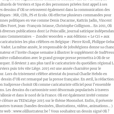
ulturels de Verviers et Spa et des personnes privées font appel à ses
Les dessins d’Oli se retrouvent également dans la communication des
litiques : MR, CDh, PS et Ecolo. Oli effectue plusieurs commandes pour
nnes politiques en vue comme Denis Ducarme, Kattrin Jadin, Vincent
illes Foret, Jean-François Istasse, Christophe Collignon… En 2011, Oli
 à diverses publications dont Le Poiscaille, journal satirique indépendan
« Sans Commentaires – Zonder woorden » aux éditions « Le Cri » aux
caricaturistes les plus célèbres en Belgique : Pierre Kroll, Philippe Gelu
s Vadot. La même année, le responsable de JobsRégions donne sa chan
inateur et l’invite chaque semaine à illustrer le supplément de SudPress
mière collaboration avec le grand groupe presse permettra à Oli de se
rquer. Il devient 2 ans plus tard le caricaturiste du quotidien régional L
viers puis très vite Liège. 2015 est une année charnière pour le
ur. Lors du tristement célèbre attentat du journal Charlie Hebdo en
e dessin d’Oli est remarqué par la presse française. En avril, la rédaction
ion Sudpresse choisit Oli comme caricaturiste officiel pour l’ensemble
ons. Les dessins du cartooniste sont désormais popularisés à travers
Wallonie et dans le nord de la France. Oli est également invité comme
e clôture au TEDxLiège 2015 sur le thème Moonshot. Enfin, il présente
autres travaux (bandes dessinées, illustrations, vidéos, animations… )
ite web : www.olillustrateur.be ! Vous souhaitez un dessin signé Oli ?