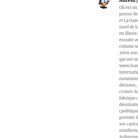
Oli est un
presse de
et La Gaz
nord de l
en illust
ensuite a
comme web
2009 son 
qui ont u
www.humeu
internati
notamment
dérision, 
croiser d
fabrique 
dessinate
(politiqu
premier d
ses caric
nombreuse
Ardennes-