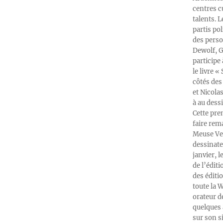
centres c
talents. 
partis po
des perso
Dewolf, G
participe
le livre 
côtés des 
et Nicola
à au dess
Cette pre
faire rema
Meuse Ver
dessinate
janvier, l
de l’édit
des éditi
toute la 
orateur d
quelques 
sur son s