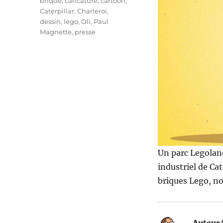
Étiquettes
brique
,
caricature
,
cartoon
,
Caterpillar
,
Charleroi
,
dessin
,
lego
,
Oli
,
Paul
Magnette
,
presse
Un parc Legoland 
industriel de Cat
briques Lego, no
Auteur/