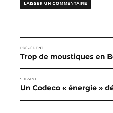
Navigation
PRÉCÉDENT
de
Trop de moustiques en B
Publication
précédente :
l’article
SUIVANT
Un Codeco « énergie » d
Publication
suivante :