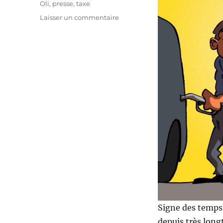
Oli
,
presse
,
taxe
sur
Laisser un commentaire
L’essence
devant
le
diesel
!
Signe des temps 
depuis très long