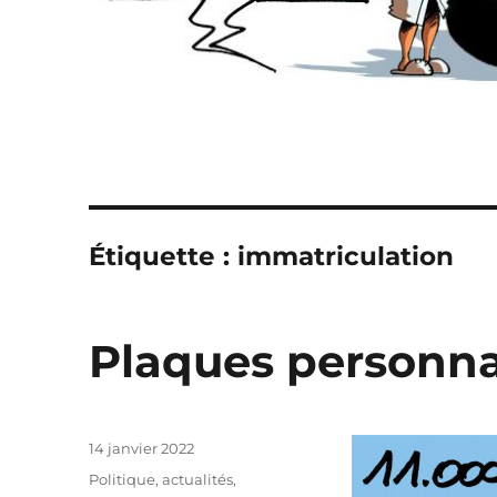
Étiquette :
immatriculation
Plaques personna
Publié
14 janvier 2022
le
Catégories
Politique, actualités
,