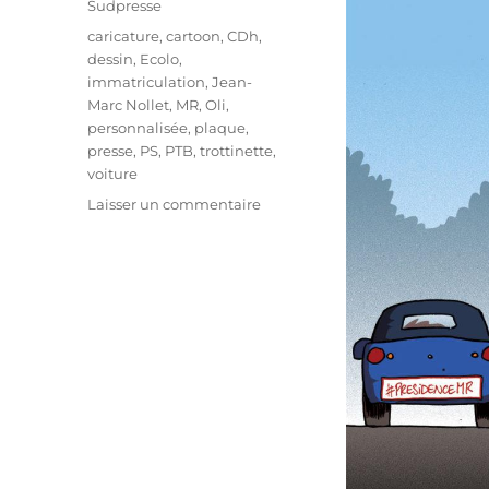
Sudpresse
Étiquettes
caricature
,
cartoon
,
CDh
,
dessin
,
Ecolo
,
immatriculation
,
Jean-
Marc Nollet
,
MR
,
Oli
,
personnalisée
,
plaque
,
presse
,
PS
,
PTB
,
trottinette
,
voiture
sur
Laisser un commentaire
Plaques
personnalisées