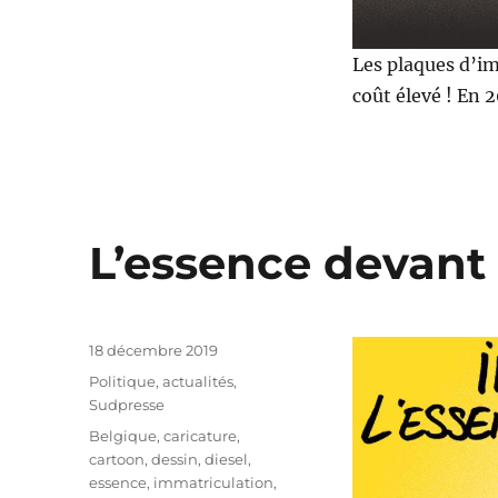
Les plaques d’im
coût élevé ! En 2
L’essence devant l
Publié
18 décembre 2019
le
Catégories
Politique, actualités
,
Sudpresse
Étiquettes
Belgique
,
caricature
,
cartoon
,
dessin
,
diesel
,
essence
,
immatriculation
,