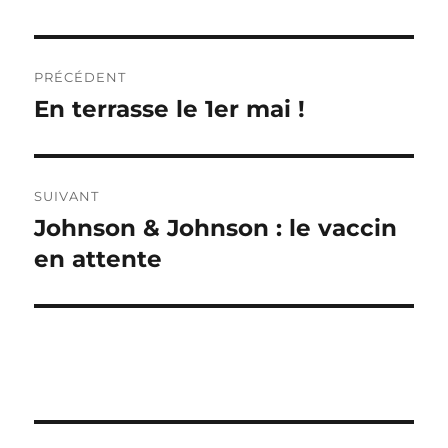
Navigation
PRÉCÉDENT
de
En terrasse le 1er mai !
Publication
précédente :
l’article
SUIVANT
Johnson & Johnson : le vaccin
Publication
suivante :
en attente