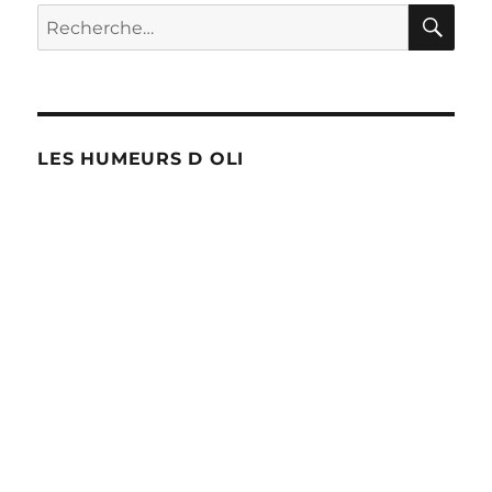
RE
Recherche
pour :
LES HUMEURS D OLI