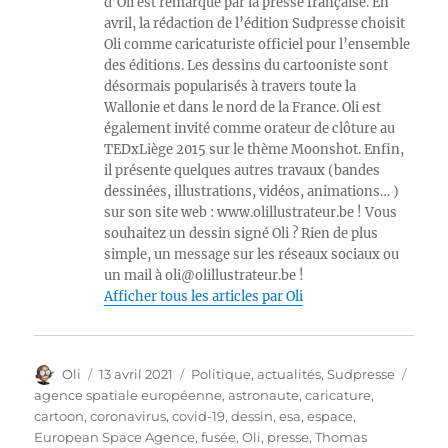
d’Oli est remarqué par la presse française. En
avril, la rédaction de l’édition Sudpresse choisit
Oli comme caricaturiste officiel pour l’ensemble
des éditions. Les dessins du cartooniste sont
désormais popularisés à travers toute la
Wallonie et dans le nord de la France. Oli est
également invité comme orateur de clôture au
TEDxLiège 2015 sur le thème Moonshot. Enfin,
il présente quelques autres travaux (bandes
dessinées, illustrations, vidéos, animations… )
sur son site web : www.olillustrateur.be ! Vous
souhaitez un dessin signé Oli ? Rien de plus
simple, un message sur les réseaux sociaux ou
un mail à oli@olillustrateur.be !
Afficher tous les articles par Oli
Auteur
Publié
Catégories
Étiqu
Oli
13 avril 2021
Politique, actualités
,
Sudpresse
le
agence spatiale européenne
,
astronaute
,
caricature
,
cartoon
,
coronavirus
,
covid-19
,
dessin
,
esa
,
espace
,
European Space Agence
,
fusée
,
Oli
,
presse
,
Thomas