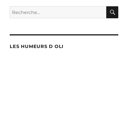
Covid-
19
RE
Recherche
pour :
LES HUMEURS D OLI