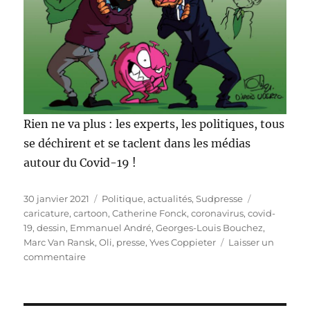
Rien ne va plus : les experts, les politiques, tous
se déchirent et se taclent dans les médias
autour du Covid-19 !
Publié
Catégories
Étiquettes
30 janvier 2021
Politique, actualités
,
Sudpresse
le
caricature
,
cartoon
,
Catherine Fonck
,
coronavirus
,
covid-
19
,
dessin
,
Emmanuel André
,
Georges-Louis Bouchez
,
Marc Van Ransk
,
Oli
,
presse
,
Yves Coppieter
Laisser un
sur
commentaire
Zizanie
autour
du