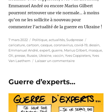
Emmanuel André ou encore Marius Gilbert
pourront retrouver une vie normale… à moins
qu’on ne les sollicite à nouveau pour
commenter l’actualité de la guerre en Ukraine !
Publié
Catégories
Étiquettes
7 mars 2022
Politique, actualités
,
Sudpresse
le
caricature
,
cartoon
,
casque
,
coronavirus
,
covid-19
,
dessin
,
Emmanuel André
,
expert
,
guerre
,
Marius Gilbert
,
masque
,
Oli
,
presse
,
Russie
,
Ukraine
,
vaccin
,
Yves Coppieters
,
Yves
sur
Van Laethem
Laisser un commentaire
De
nouveaux
experts
Guerre d’experts…
!