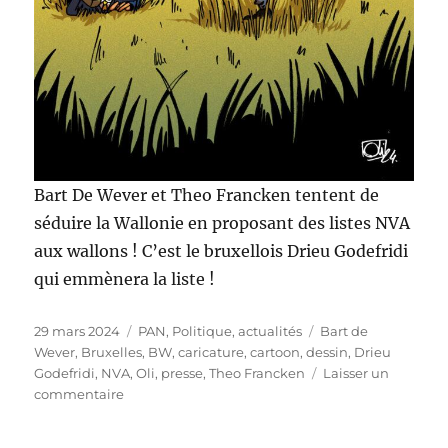
Bart De Wever et Theo Francken tentent de
séduire la Wallonie en proposant des listes NVA
aux wallons ! C’est le bruxellois Drieu Godefridi
qui emmènera la liste !
Publié
Catégories
Étiquettes
29 mars 2024
PAN
,
Politique, actualités
Bart de
le
Wever
,
Bruxelles
,
BW
,
caricature
,
cartoon
,
dessin
,
Drieu
Godefridi
,
NVA
,
Oli
,
presse
,
Theo Francken
Laisser un
sur
commentaire
La
NVA