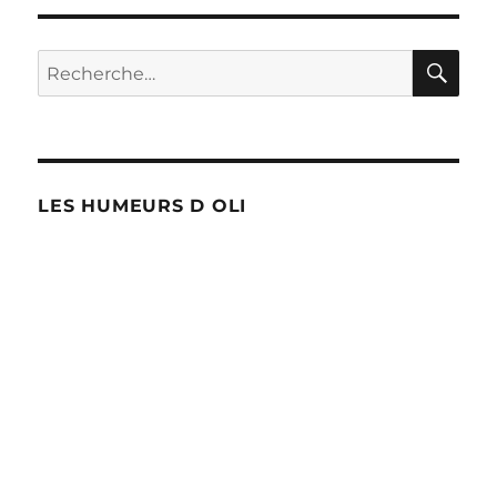
débarque
en
Wallonie
RE
Recherche
!
pour :
LES HUMEURS D OLI