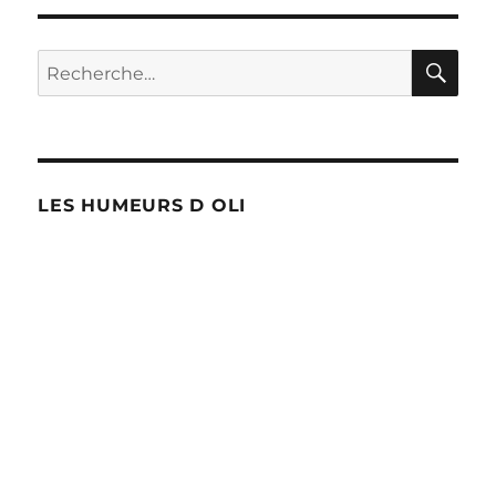
débarque
en
Wallonie
RE
Recherche
!
pour :
LES HUMEURS D OLI