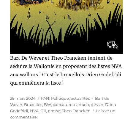
Bart De Wever et Theo Francken tentent de
séduire la Wallonie en proposant des listes NVA
aux wallons ! C’est le bruxellois Drieu Godefridi
qui emmènera la liste !
Publié
Catégories
Étiquettes
29 mars 2024
PAN
,
Politique, actualités
Bart de
le
Wever
,
Bruxelles
,
BW
,
caricature
,
cartoon
,
dessin
,
Drieu
Godefridi
,
NVA
,
Oli
,
presse
,
Theo Francken
Laisser un
sur
commentaire
La
NVA