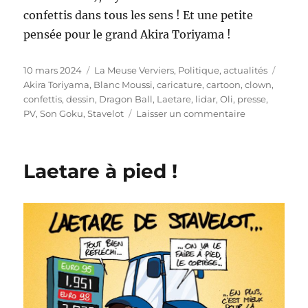
confettis dans tous les sens ! Et une petite
pensée pour le grand Akira Toriyama !
Publié
Catégories
Étique
10 mars 2024
La Meuse Verviers
,
Politique, actualités
le
Akira Toriyama
,
Blanc Moussi
,
caricature
,
cartoon
,
clown
,
confettis
,
dessin
,
Dragon Ball
,
Laetare
,
lidar
,
Oli
,
presse
,
sur
PV
,
Son Goku
,
Stavelot
Laisser un commentaire
Laetare
de
Stavelot
Laetare à pied !