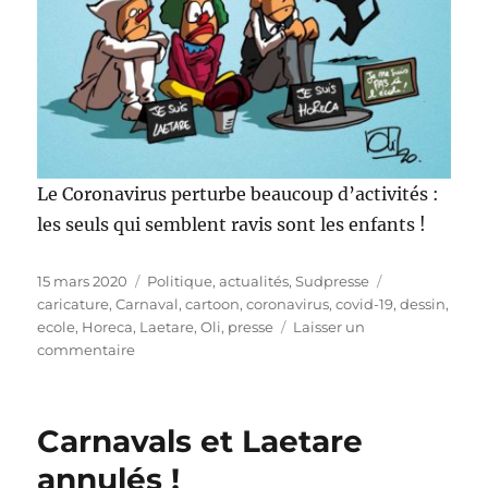
Le Coronavirus perturbe beaucoup d’activités :
les seuls qui semblent ravis sont les enfants !
Publié
Catégories
Étiquettes
15 mars 2020
Politique, actualités
,
Sudpresse
le
caricature
,
Carnaval
,
cartoon
,
coronavirus
,
covid-19
,
dessin
,
ecole
,
Horeca
,
Laetare
,
Oli
,
presse
Laisser un
sur
commentaire
Vive
les
vacances
Carnavals et Laetare
!
annulés !