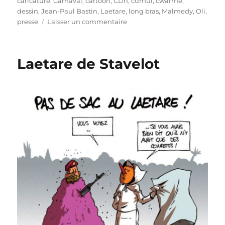
caricature
,
Carnaval
,
cartoon
,
CDh
,
cumul
,
cwarmé
,
dessin
,
Jean-Paul Bastin
,
Laetare
,
long bras
,
Malmedy
,
Oli
,
sur
presse
Laisser un commentaire
Carnavals,
Cwarmê,
Laetare…
Laetare de Stavelot
que
du
cumul
!