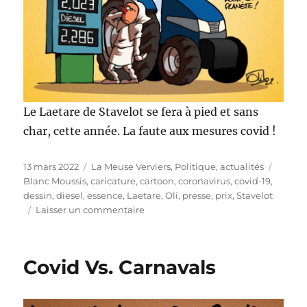
Le Laetare de Stavelot se fera à pied et sans
char, cette année. La faute aux mesures covid !
Publié
Catégories
Étique
13 mars 2022
La Meuse Verviers
,
Politique, actualités
le
Blanc Moussis
,
caricature
,
cartoon
,
coronavirus
,
covid-19
,
dessin
,
diesel
,
essence
,
Laetare
,
Oli
,
presse
,
prix
,
Stavelot
sur
Laisser un commentaire
Laetare
à
pied
Covid Vs. Carnavals
!