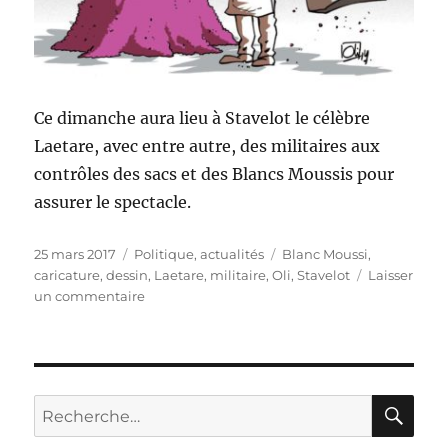
Ce dimanche aura lieu à Stavelot le célèbre
Laetare, avec entre autre, des militaires aux
contrôles des sacs et des Blancs Moussis pour
assurer le spectacle.
Publié
Catégories
Étiquettes
25 mars 2017
Politique, actualités
Blanc Moussi
,
le
caricature
,
dessin
,
Laetare
,
militaire
,
Oli
,
Stavelot
Laisser
sur
un commentaire
Laetare
de
Stavelot
RE
Recherche
pour :