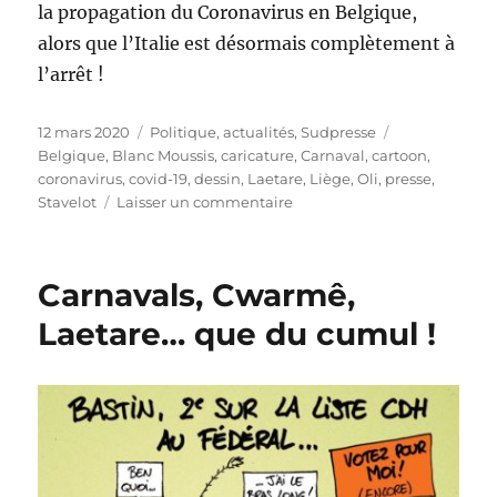
la propagation du Coronavirus en Belgique,
alors que l’Italie est désormais complètement à
l’arrêt !
Publié
Catégories
Étiquettes
12 mars 2020
Politique, actualités
,
Sudpresse
le
Belgique
,
Blanc Moussis
,
caricature
,
Carnaval
,
cartoon
,
coronavirus
,
covid-19
,
dessin
,
Laetare
,
Liège
,
Oli
,
presse
,
sur
Stavelot
Laisser un commentaire
Carnavals
et
Laetare
Carnavals, Cwarmê,
annulés
!
Laetare… que du cumul !