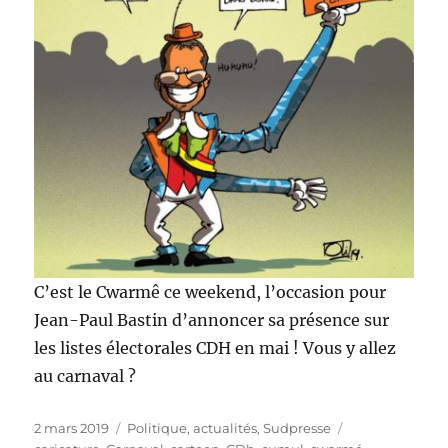
C’est le Cwarmê ce weekend, l’occasion pour
Jean-Paul Bastin d’annoncer sa présence sur
les listes électorales CDH en mai ! Vous y allez
au carnaval ?
Publié
Catégories
Étiquettes
2 mars 2019
Politique, actualités
,
Sudpresse
le