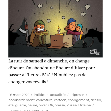
La nuit de samedi à dimanche, on change
d’heure. On abandonne l’heure d’hiver pour
passer à l’heure d’été ! N’oubliez pas de
changer vos réveils !
Publié
Catégories
Étiquettes
26 mars 2022
Politique, actualités
,
Sudpresse
le
bombardement
,
caricature
,
cartoon
,
changement
,
dessin
,
été
,
guerre
,
heure
,
hiver
,
Oli
,
presse
,
Russie
,
Ukraine
sur
Laisser un commentaire