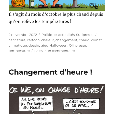
Il s’agit du mois d’octobre le plus chaud depuis
qu’on relève les températures !
Publié
Catégories
Étiquette
2 novembre 2022
Politique, actualités
,
Sudpresse
le
caricature
,
cartoon
,
chaleur
,
changement
,
chaud
,
climat
,
climatique
,
dessin
,
giec
,
Halloween
,
Oli
,
presse
,
sur
température
Laisser un commentaire
Le
plus
chaud
Changement d’heure !
mois
d’octobre
!