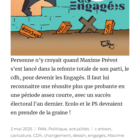
Personne n’y croyait quand Maxime Prévot
s’est lancé dans la refonte totale de son parti, le
cdh, pour devenir les Engagés. Il faut lui
reconnaitre une réussite plus que probante en
une période assez courte, avec un succès
électoral l’an dernier. Ecolo et le PS devraient
en prendre de la graine !
Publié
Catégories
Étiquettes
2 mai 2025
PAN
,
Politique, actualités
c artoon
,
le
caricature
,
CDh
,
changement
,
dessin
,
engagés
,
Macime