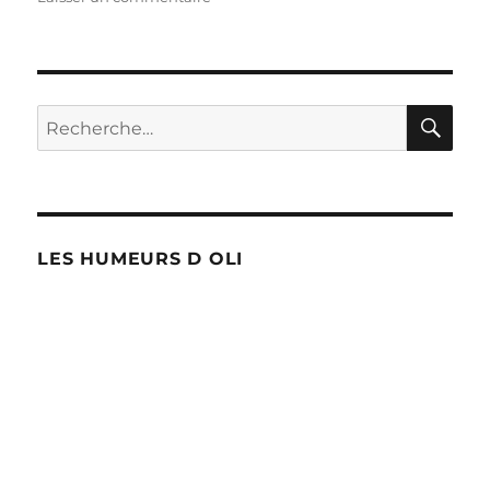
Changement
d’heure
!
RE
Recherche
pour :
LES HUMEURS D OLI