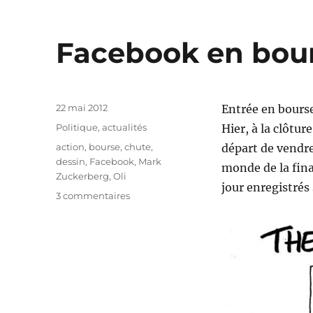
Facebook en bours
Publié
22 mai 2012
Entrée en bourse
le
Catégories
Politique, actualités
Hier, à la clôtur
Étiquettes
action
,
bourse
,
chute
,
départ de vendre
dessin
,
Facebook
,
Mark
monde de la fina
Zuckerberg
,
Oli
jour enregistrés
sur
3 commentaires
Facebook
en
bourse
:
-133
!