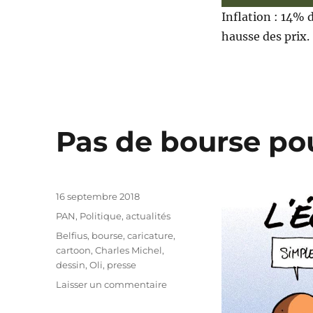
Inflation : 14% 
hausse des prix.
Pas de bourse pou
Publié
16 septembre 2018
le
Catégories
PAN
,
Politique, actualités
Étiquettes
Belfius
,
bourse
,
caricature
,
cartoon
,
Charles Michel
,
dessin
,
Oli
,
presse
sur
Laisser un commentaire
Pas
de