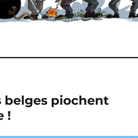
es belges piochent
 !