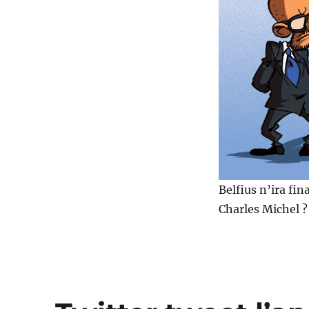
bourse
pour
Belfius
!
Belfius
n’ira fin
Charles Michel ?