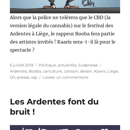
Alors que la police ne tolérera que le CBD (la
version légale du cannabis) sur le festival des
Ardentes à Liège, le rappeur Booba fera partie
des artistes invités ! Kaaris sera-t-il là pour le
spectacle ?
Publié
Catégories
Étiquettes
6 juillet 2019
Politique, actualités
,
Sudpresse
le
Ardentes
,
Booba
,
caricature
,
cartoon
,
dessin
,
Kaaris
,
Liège
,
sur
Oli
,
presse
,
rap
Laisser un commentaire
Booba
aux
Ardentes
Les Ardentes font du
à
Liège
bruit !