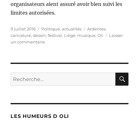
organisateurs aient assuré avoir bien suivi les
limites autorisées.
Publié
Catégories
Étiquettes
9 juillet 2016
Politique, actualités
Ardentes
,
le
caricature
,
dessin
,
festival
,
Liège
,
musique
,
Oli
Laisser
sur
un commentaire
Les
Ardentes
font
du
bruit
RE
Recherche
!
pour :
LES HUMEURS D OLI