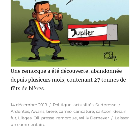
Une remorque a été découverte, abandonnée
depuis plusieurs mois, contenant 27 tonnes de
fûts de bières…
Publié
Catégories
Étiquett
14 décembre 2019
Politique, actualités
,
Sudpresse
le
Ardentes
,
Awans
,
bière
,
camio
,
caricature
,
cartoon
,
dessin
,
fut
,
Lièges
,
Oli
,
presse
,
remorque
,
Willy Demeyer
Laisser
sur
un commentaire
27
tonnes