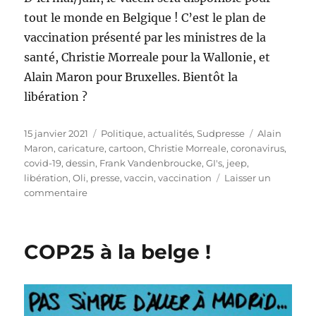
tout le monde en Belgique ! C’est le plan de
vaccination présenté par les ministres de la
santé, Christie Morreale pour la Wallonie, et
Alain Maron pour Bruxelles. Bientôt la
libération ?
Publié
Catégories
Étiquettes
15 janvier 2021
Politique, actualités
,
Sudpresse
Alain
le
Maron
,
caricature
,
cartoon
,
Christie Morreale
,
coronavirus
,
covid-19
,
dessin
,
Frank Vandenbroucke
,
GI's
,
jeep
,
libération
,
Oli
,
presse
,
vaccin
,
vaccination
Laisser un
sur
commentaire
Tous
vaccinés
pour
COP25 à la belge !
l’été
?