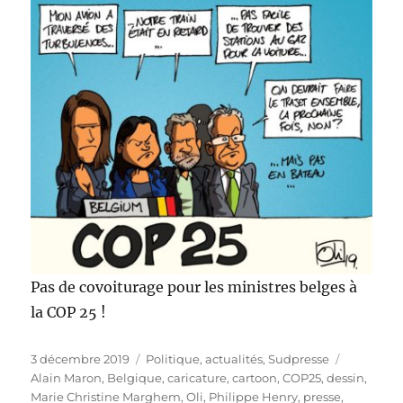
Pas de covoiturage pour les ministres belges à
la COP 25 !
Publié
Catégories
Étiquette
3 décembre 2019
Politique, actualités
,
Sudpresse
le
Alain Maron
,
Belgique
,
caricature
,
cartoon
,
COP25
,
dessin
,
Marie Christine Marghem
,
Oli
,
Philippe Henry
,
presse
,