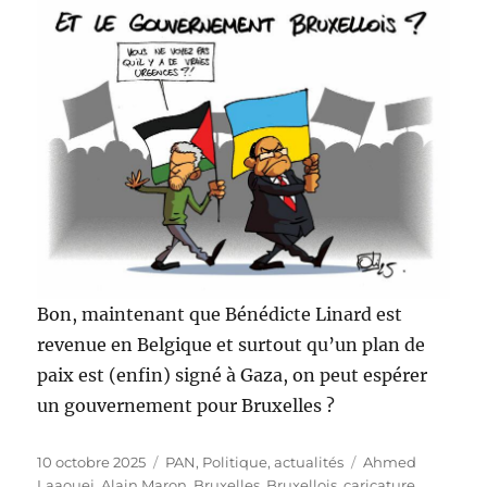
Bon, maintenant que Bénédicte Linard est
revenue en Belgique et surtout qu’un plan de
paix est (enfin) signé à Gaza, on peut espérer
un gouvernement pour Bruxelles ?
Publié
Catégories
Étiquettes
10 octobre 2025
PAN
,
Politique, actualités
Ahmed
le
Laaouej
,
Alain Maron
,
Bruxelles
,
Bruxellois
,
caricature
,