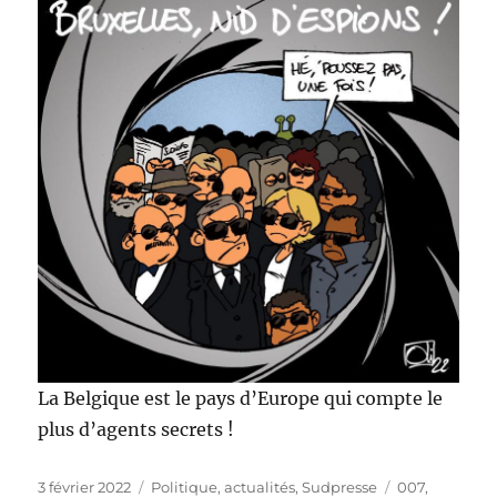
La Belgique est le pays d’Europe qui compte le
plus d’agents secrets !
Publié
Catégories
Étiquettes
3 février 2022
Politique, actualités
,
Sudpresse
007
,