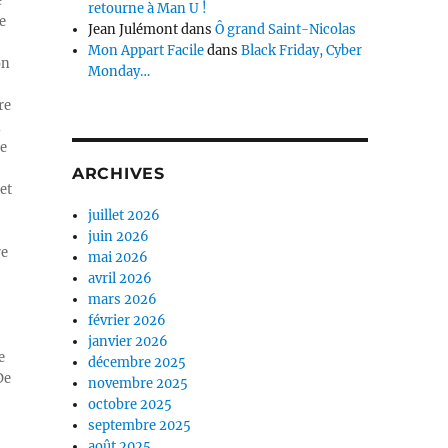
e
retourne à Man U !
e
Jean Julémont
dans
Ô grand Saint-Nicolas
Mon Appart Facile
dans
Black Friday, Cyber
on
Monday…
re
n
ue
ARCHIVES
et
juillet 2026
juin 2026
re
mai 2026
avril 2026
mars 2026
février 2026
janvier 2026
e
décembre 2025
De
novembre 2025
octobre 2025
septembre 2025
août 2025