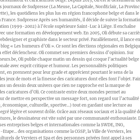
 dessinateur et caricaturiste belge. Depuis 2015, Oli est le dessinateur d
s journaux de Sudpresse (La Meuse, La Capitale, NordEclair, La Provinc
ette), les quotidiens les plus lus en région francophone belge et dans le
a France. Sudpresse Après ses humanités, il décide de suivre la formati
ration (1999-2002) à l’école supérieure Saint-Luc à Liège. Il enchaîne
vec une formation en développement web. En 2005, Oli débute sa carriè
designer et graphiste dans le secteur privé. Parallèlement, il lance e
blog « Les humeurs d’Oli ». Ce sont les élections régionales en Belgiq
n effet déclencheur. Oli commet ses premiers dessins d’opinion. Sur
rs.be, Oli publie chaque matin un dessin qui croque l’actualité belge 
onale avec esprit critique et humour. Les personnalités politiques
, en prennent pour leur grade et apprécient pourtant le sens de la
les jeux de mots et la finesse des caricatures dont elles font l’objet. Fai
ans un dessin deux univers que rien ne rapproche est la marque de
des caricatures d’Oli. Ce contraste entre deux mondes permet au
ur de mettre en perspective un message fort, son regard sur l’actualité
e, économique, culturelle, sportive…) tout en gardant une lecture au
egré légère et souvent drôle. Grâce aux réseaux sociaux et à la qualité d
atures, le dessinateur est vite suivi par une communauté enthousiaste. 
s entreprises belges et internationales comme la SWDE, ING,
Etape… des organisations comme la CGSP, la Ville de Verviers, les
ulturels de Verviers et Spa et des personnes privées font appel à ses