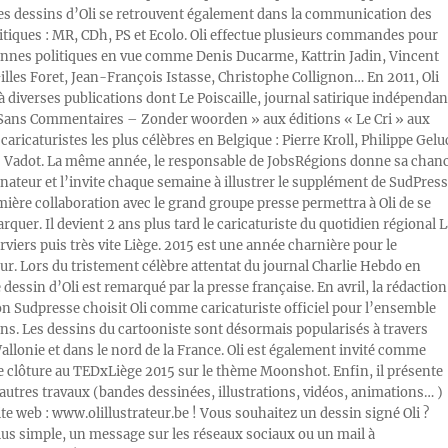
Les dessins d’Oli se retrouvent également dans la communication des
litiques : MR, CDh, PS et Ecolo. Oli effectue plusieurs commandes pour
nnes politiques en vue comme Denis Ducarme, Kattrin Jadin, Vincent
illes Foret, Jean-François Istasse, Christophe Collignon… En 2011, Oli
 à diverses publications dont Le Poiscaille, journal satirique indépendan
« Sans Commentaires – Zonder woorden » aux éditions « Le Cri » aux
caricaturistes les plus célèbres en Belgique : Pierre Kroll, Philippe Gelu
s Vadot. La même année, le responsable de JobsRégions donne sa chan
inateur et l’invite chaque semaine à illustrer le supplément de SudPress
mière collaboration avec le grand groupe presse permettra à Oli de se
rquer. Il devient 2 ans plus tard le caricaturiste du quotidien régional L
viers puis très vite Liège. 2015 est une année charnière pour le
ur. Lors du tristement célèbre attentat du journal Charlie Hebdo en
e dessin d’Oli est remarqué par la presse française. En avril, la rédaction
ion Sudpresse choisit Oli comme caricaturiste officiel pour l’ensemble
ons. Les dessins du cartooniste sont désormais popularisés à travers
Wallonie et dans le nord de la France. Oli est également invité comme
e clôture au TEDxLiège 2015 sur le thème Moonshot. Enfin, il présente
autres travaux (bandes dessinées, illustrations, vidéos, animations… )
ite web : www.olillustrateur.be ! Vous souhaitez un dessin signé Oli ?
lus simple, un message sur les réseaux sociaux ou un mail à