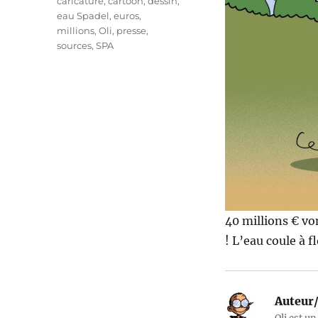
Étiquettes
caricature
,
cartoon
,
dessin
,
eau Spadel
,
euros
,
millions
,
Oli
,
presse
,
sources
,
SPA
40 millions € vo
! L’eau coule à f
Auteur/