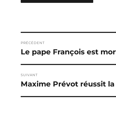
Navigation
PRÉCÉDENT
de
Le pape François est mor
Publication
précédente :
l’article
SUIVANT
Maxime Prévot réussit la 
Publication
suivante :