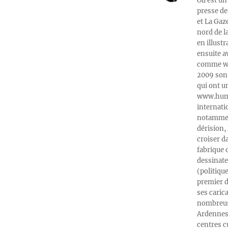
Oli est un
presse de
et La Gaz
nord de l
en illust
ensuite a
comme web
2009 son 
qui ont u
www.humeu
internati
notamment
dérision, 
croiser d
fabrique 
dessinate
(politiqu
premier d
ses caric
nombreuse
Ardennes-
centres c