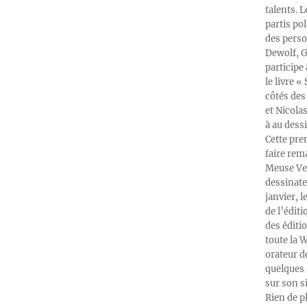
talents. 
partis po
des perso
Dewolf, G
participe
le livre 
côtés des 
et Nicola
à au dess
Cette pre
faire rema
Meuse Ver
dessinate
janvier, l
de l’édit
des éditi
toute la 
orateur d
quelques 
sur son s
Rien de p