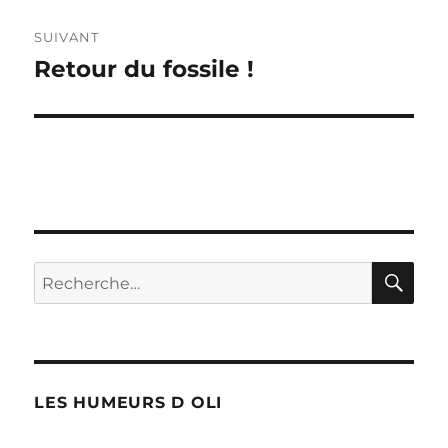
SUIVANT
Retour du fossile !
Publication
suivante :
RE
Recherche
pour :
LES HUMEURS D OLI