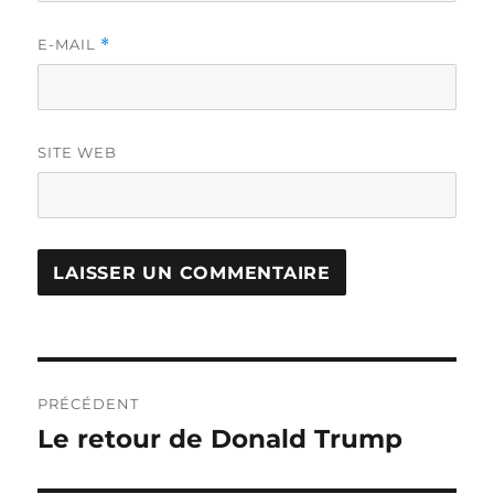
E-MAIL
*
SITE WEB
Navigation
PRÉCÉDENT
de
Le retour de Donald Trump
Publication
précédente :
l’article