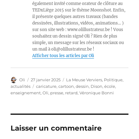
également invité comme orateur de clôture au
TEDxLiège 2015 sur le thème Moonshot. Enfin,
il présente quelques autres travaux (bandes
dessinées, illustrations, vidéos, animations… )
sur son site web : www.olillustrateur.be ! Vous
souhaitez un dessin signé Oli ? Rien de plus
simple, un message sur les réseaux sociaux ou
un mail à oli@olillustrateur.be !
Afficher tous les articles par Oli
Auteur
Publié
Catégories
Oli
27 janvier 2025
La Meuse Verviers
,
Politique,
le
Étiquettes
actualités
caricature
,
cartoon
,
dessin
,
Dison
,
école
,
enseignement
,
Oli
,
presse
,
retard
,
Véronique Bonni
Laisser un commentaire