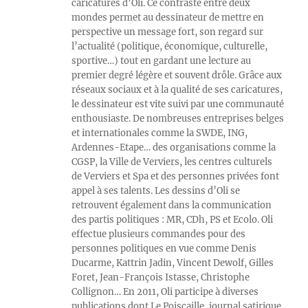
caricatures d’Oli. Ce contraste entre deux
mondes permet au dessinateur de mettre en
perspective un message fort, son regard sur
l’actualité (politique, économique, culturelle,
sportive…) tout en gardant une lecture au
premier degré légère et souvent drôle. Grâce aux
réseaux sociaux et à la qualité de ses caricatures,
le dessinateur est vite suivi par une communauté
enthousiaste. De nombreuses entreprises belges
et internationales comme la SWDE, ING,
Ardennes-Etape… des organisations comme la
CGSP, la Ville de Verviers, les centres culturels
de Verviers et Spa et des personnes privées font
appel à ses talents. Les dessins d’Oli se
retrouvent également dans la communication
des partis politiques : MR, CDh, PS et Ecolo. Oli
effectue plusieurs commandes pour des
personnes politiques en vue comme Denis
Ducarme, Kattrin Jadin, Vincent Dewolf, Gilles
Foret, Jean-François Istasse, Christophe
Collignon… En 2011, Oli participe à diverses
publications dont Le Poiscaille, journal satirique