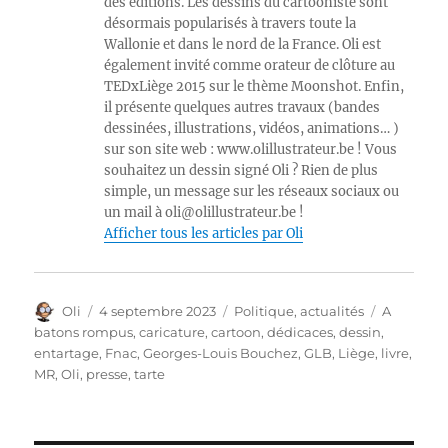
des éditions. Les dessins du cartooniste sont
désormais popularisés à travers toute la
Wallonie et dans le nord de la France. Oli est
également invité comme orateur de clôture au
TEDxLiège 2015 sur le thème Moonshot. Enfin,
il présente quelques autres travaux (bandes
dessinées, illustrations, vidéos, animations… )
sur son site web : www.olillustrateur.be ! Vous
souhaitez un dessin signé Oli ? Rien de plus
simple, un message sur les réseaux sociaux ou
un mail à oli@olillustrateur.be !
Afficher tous les articles par Oli
Auteur
Publié
Catégories
Étiquette
Oli
4 septembre 2023
Politique, actualités
A
le
batons rompus
,
caricature
,
cartoon
,
dédicaces
,
dessin
,
entartage
,
Fnac
,
Georges-Louis Bouchez
,
GLB
,
Liège
,
livre
,
MR
,
Oli
,
presse
,
tarte