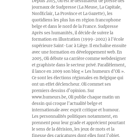
Depuis 2015, Oli est le dessinateur de presse des
journaux de Sudpresse (La Meuse, La Capitale,
NordEclair, La Province et La Gazette), les
quotidiens les plus lus en région francophone
belge et dans le nord de la France. Sudpresse
Après ses humanités, il décide de suivre la
formation en illustration (1999-2002) à l’école
supérieure Saint-Luc à Liège. Il enchaîne ensuite
avec une formation en développement web. En
2005, Oli débute sa carrière comme webdesigner
et graphiste dans le secteur privé. Parallèlement,
il lance en 2009 son blog « Les humeurs d’Oli ».
Ce sont les élections régionales en Belgique qui
ont un effet déclencheur. Oli commet ses
premiers dessins d’opinion. Sur
www.humeurs.be, Oli publie chaque matin un
dessin qui croque l’actualité belge et
internationale avec esprit critique et humour.
Les personnalités politiques notamment, en
prennent pour leur grade et apprécient pourtant
le sens de la dérision, les jeux de mots et la
finesse des caricatures dont elles font l’objet.