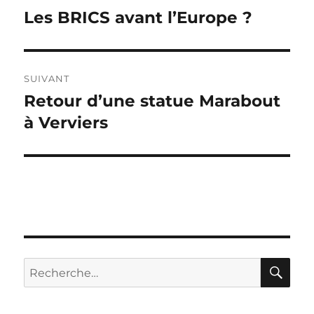
de
Les BRICS avant l’Europe ?
Publication
précédente :
l’article
SUIVANT
Retour d’une statue Marabout
Publication
suivante :
à Verviers
RE
Recherche
pour :