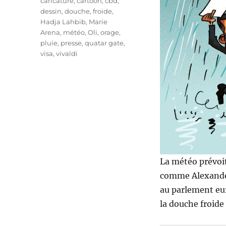
caricature
,
cartoon
,
cbd
,
dessin
,
douche
,
froide
,
Hadja Lahbib
,
Marie
Arena
,
météo
,
Oli
,
orage
,
pluie
,
presse
,
quatar gate
,
visa
,
vivaldi
La météo prévoit
comme Alexander
au parlement eur
la douche froide 