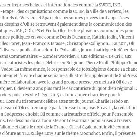
s entreprises belges et internationales comme la SWDE, ING,
Etape… des organisations comme la CGSP, la Ville de Verviers, les
ulturels de Verviers et Spa et des personnes privées font appel à ses
Les dessins d’Oli se retrouvent également dans la communication des
litiques : MR, CDh, PS et Ecolo. Oli effectue plusieurs commandes pour
nnes politiques en vue comme Denis Ducarme, Kattrin Jadin, Vincent
illes Foret, Jean-François Istasse, Christophe Collignon… En 2011, Oli
 à diverses publications dont Le Poiscaille, journal satirique indépendan
« Sans Commentaires – Zonder woorden » aux éditions « Le Cri » aux
caricaturistes les plus célèbres en Belgique : Pierre Kroll, Philippe Gelu
s Vadot. La même année, le responsable de JobsRégions donne sa chan
inateur et l’invite chaque semaine à illustrer le supplément de SudPress
mière collaboration avec le grand groupe presse permettra à Oli de se
rquer. Il devient 2 ans plus tard le caricaturiste du quotidien régional L
viers puis très vite Liège. 2015 est une année charnière pour le
ur. Lors du tristement célèbre attentat du journal Charlie Hebdo en
e dessin d’Oli est remarqué par la presse française. En avril, la rédaction
ion Sudpresse choisit Oli comme caricaturiste officiel pour l’ensemble
ons. Les dessins du cartooniste sont désormais popularisés à travers
Wallonie et dans le nord de la France. Oli est également invité comme
e clôture au TEDxLiège 2015 sur le thème Moonshot. Enfin, il présente