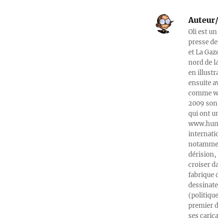
Auteur/
Oli est un
presse de
et La Gaz
nord de l
en illust
ensuite a
comme web
2009 son 
qui ont u
www.humeu
internati
notamment
dérision, 
croiser d
fabrique 
dessinate
(politiqu
premier d
ses caric