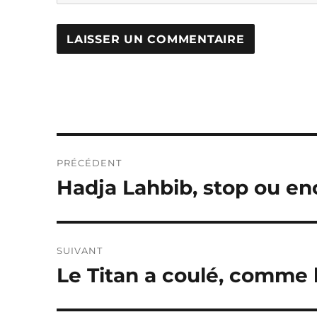
Navigation
PRÉCÉDENT
de
Hadja Lahbib, stop ou en
Publication
précédente :
l’article
SUIVANT
Le Titan a coulé, comme 
Publication
suivante :