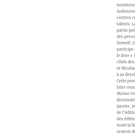
nombreuse
Ardennes-
centres c
talents. 
partis po
des perso
Dewolf, G
participe
le livre 
côtés des 
et Nicola
à au dess
Cette pre
faire rema
Meuse Ver
dessinate
janvier, l
de l’édit
des éditi
toute la 
orateur d