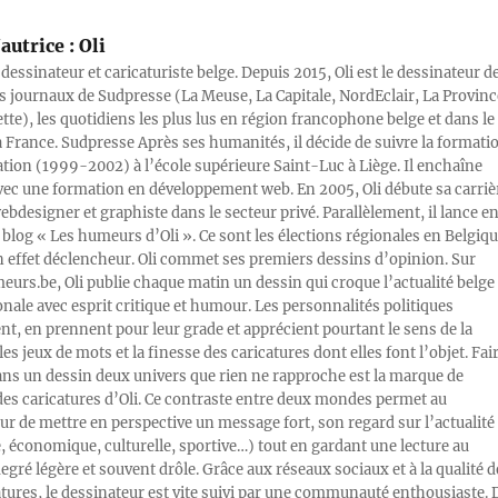
autrice :
Oli
 dessinateur et caricaturiste belge. Depuis 2015, Oli est le dessinateur d
s journaux de Sudpresse (La Meuse, La Capitale, NordEclair, La Provinc
ette), les quotidiens les plus lus en région francophone belge et dans le
a France. Sudpresse Après ses humanités, il décide de suivre la formati
ration (1999-2002) à l’école supérieure Saint-Luc à Liège. Il enchaîne
vec une formation en développement web. En 2005, Oli débute sa carriè
designer et graphiste dans le secteur privé. Parallèlement, il lance e
blog « Les humeurs d’Oli ». Ce sont les élections régionales en Belgiq
n effet déclencheur. Oli commet ses premiers dessins d’opinion. Sur
rs.be, Oli publie chaque matin un dessin qui croque l’actualité belge 
onale avec esprit critique et humour. Les personnalités politiques
, en prennent pour leur grade et apprécient pourtant le sens de la
les jeux de mots et la finesse des caricatures dont elles font l’objet. Fai
ans un dessin deux univers que rien ne rapproche est la marque de
des caricatures d’Oli. Ce contraste entre deux mondes permet au
ur de mettre en perspective un message fort, son regard sur l’actualité
e, économique, culturelle, sportive…) tout en gardant une lecture au
egré légère et souvent drôle. Grâce aux réseaux sociaux et à la qualité d
atures, le dessinateur est vite suivi par une communauté enthousiaste. 