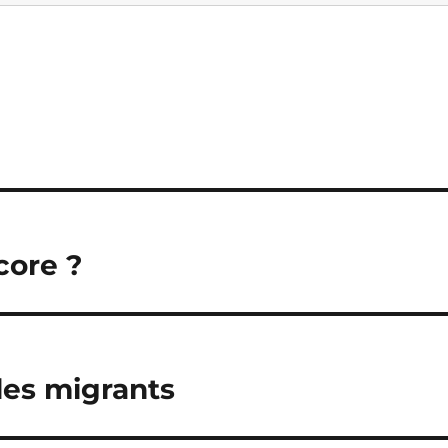
core ?
les migrants