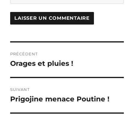
Navigation
PRÉCÉDENT
de
Orages et pluies !
Publication
précédente :
l’article
SUIVANT
Prigojine menace Poutine !
Publication
suivante :