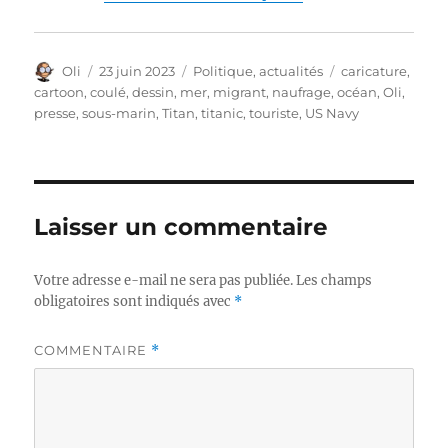
Auteur
Publié
Catégories
Étiquettes
Oli
23 juin 2023
Politique, actualités
caricature
,
le
cartoon
,
coulé
,
dessin
,
mer
,
migrant
,
naufrage
,
océan
,
Oli
,
presse
,
sous-marin
,
Titan
,
titanic
,
touriste
,
US Navy
Laisser un commentaire
Votre adresse e-mail ne sera pas publiée.
Les champs
obligatoires sont indiqués avec
*
COMMENTAIRE
*