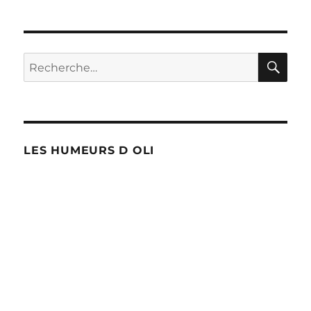
RE
Recherche
pour :
LES HUMEURS D OLI