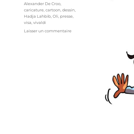
Étiquettes
Alexander De Croo
,
caricature
,
cartoon
,
dessin
,
Hadja Lahbib
,
Oli
,
presse
,
visa
,
vivaldi
sur
Laisser un commentaire
Hadja
Lahbib,
stop
ou
encore
?