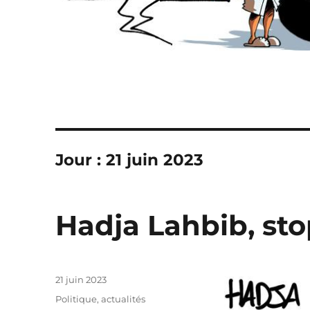
Jour :
21 juin 2023
Hadja Lahbib, sto
Publié
21 juin 2023
le
Catégories
Politique, actualités