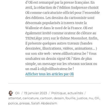
d’Oli est remarqué par la presse française. En
avril, la rédaction de l’édition Sudpresse choisit
Oli comme caricaturiste officiel pour l’ensemble
des éditions. Les dessins du cartooniste sont
désormais popularisés à travers toute la
Wallonie et dans le nord de la France. Oli est
également invité comme orateur de clôture au
TEDxLiège 2015 sur le thème Moonshot. Enfin,
il présente quelques autres travaux (bandes
dessinées, illustrations, vidéos, animations… )
sur son site web : www.olillustrateur.be ! Vous
souhaitez un dessin signé Oli ? Rien de plus
simple, un message sur les réseaux sociaux ou
un mail à oli@olillustrateur.be !
Afficher tous les articles par Oli
Auteur
Publié
Catégories
Étiquettes
Oli
19 janvier 2023
Politique, actualités
le
attentat
,
caricature
,
cartoon
,
dessin
,
fouille
,
justice
,
nu
,
Oli
,
police
,
presse
,
Salah Abdeslam