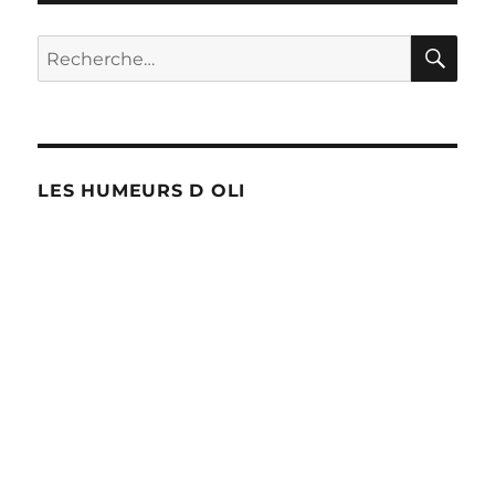
RE
Recherche
pour :
LES HUMEURS D OLI