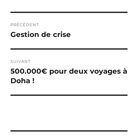
Navigation
PRÉCÉDENT
de
Gestion de crise
Publication
précédente :
l’article
SUIVANT
500.000€ pour deux voyages à
Publication
suivante :
Doha !