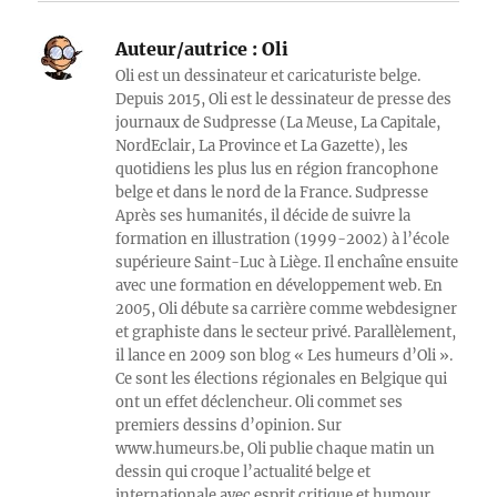
Auteur/autrice :
Oli
Oli est un dessinateur et caricaturiste belge.
Depuis 2015, Oli est le dessinateur de presse des
journaux de Sudpresse (La Meuse, La Capitale,
NordEclair, La Province et La Gazette), les
quotidiens les plus lus en région francophone
belge et dans le nord de la France. Sudpresse
Après ses humanités, il décide de suivre la
formation en illustration (1999-2002) à l’école
supérieure Saint-Luc à Liège. Il enchaîne ensuite
avec une formation en développement web. En
2005, Oli débute sa carrière comme webdesigner
et graphiste dans le secteur privé. Parallèlement,
il lance en 2009 son blog « Les humeurs d’Oli ».
Ce sont les élections régionales en Belgique qui
ont un effet déclencheur. Oli commet ses
premiers dessins d’opinion. Sur
www.humeurs.be, Oli publie chaque matin un
dessin qui croque l’actualité belge et
internationale avec esprit critique et humour.