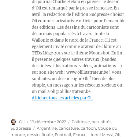
du journal Charlie Hebdo en janvier, le dessin
d’Oli est remarqué par la presse française. En
avril, la rédaction de l’édition Sudpresse choisit
Oli comme caricaturiste officiel pour l’ensemble
des éditions. Les dessins du cartooniste sont
désormais popularisés à travers toute la
Wallonie et dans le nord de la France. Oli est
également invité comme orateur de clôture au
TEDxLiège 2015 sur le thème Moonshot. Enfin,
il présente quelques autres travaux (bandes
dessinées, illustrations, vidéos, animations… )
sur son site web : www.olillustrateur.be ! Vous
souhaitez un dessin signé Oli ? Rien de plus
simple, un message sur les réseaux sociaux ou
un mail à oli@olillustrateur.be !
Afficher tous les articles par Oli
Auteur
Publié
Catégories
Oli
19 décembre 2022
Politique, actualités
,
le
Étiquettes
Sudpresse
Argentine
,
caricature
,
cartoon
,
Coupe du
monde
,
dessin
,
finale
,
Football
,
France
,
Lionel Messi
,
Oli
,