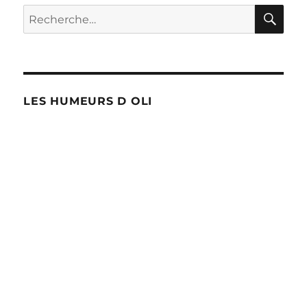
RE
Recherche
pour :
LES HUMEURS D OLI