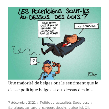
Une majorité de belges ont le sentiment que la
classe politique belge est au-dessus des lois.
Publié
Catégories
Étiquette
7 décembre 2022
Politique, actualités
,
Sudpresse
le
Belgique
,
caricature
,
cartoon
,
dessin
,
justice
,
loi
,
Oli
,