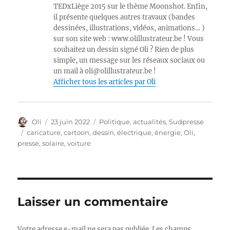
TEDxLiège 2015 sur le thème Moonshot. Enfin,
il présente quelques autres travaux (bandes
dessinées, illustrations, vidéos, animations… )
sur son site web : www.olillustrateur.be ! Vous
souhaitez un dessin signé Oli ? Rien de plus
simple, un message sur les réseaux sociaux ou
un mail à oli@olillustrateur.be !
Afficher tous les articles par Oli
Auteur
Publié
Catégories
Oli
23 juin 2022
Politique, actualités
,
Sudpresse
le
Étiquettes
caricature
,
cartoon
,
dessin
,
électrique
,
énergie
,
Oli
,
presse
,
solaire
,
voiture
Laisser un commentaire
Votre adresse e-mail ne sera pas publiée.
Les champs