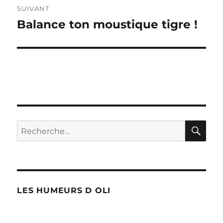
SUIVANT
Balance ton moustique tigre !
Publication
suivante :
RE
Recherche
pour :
LES HUMEURS D OLI