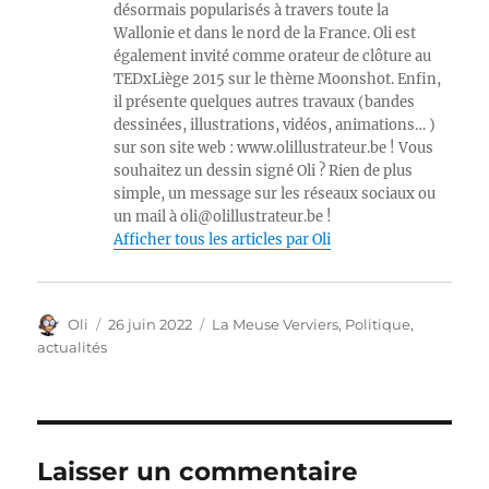
désormais popularisés à travers toute la
Wallonie et dans le nord de la France. Oli est
également invité comme orateur de clôture au
TEDxLiège 2015 sur le thème Moonshot. Enfin,
il présente quelques autres travaux (bandes
dessinées, illustrations, vidéos, animations… )
sur son site web : www.olillustrateur.be ! Vous
souhaitez un dessin signé Oli ? Rien de plus
simple, un message sur les réseaux sociaux ou
un mail à oli@olillustrateur.be !
Afficher tous les articles par Oli
Auteur
Publié
Catégories
Oli
26 juin 2022
La Meuse Verviers
,
Politique,
le
actualités
Laisser un commentaire