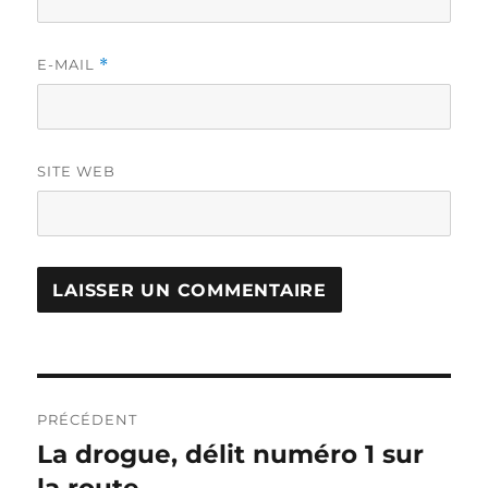
E-MAIL
*
SITE WEB
Navigation
PRÉCÉDENT
de
La drogue, délit numéro 1 sur
Publication
précédente :