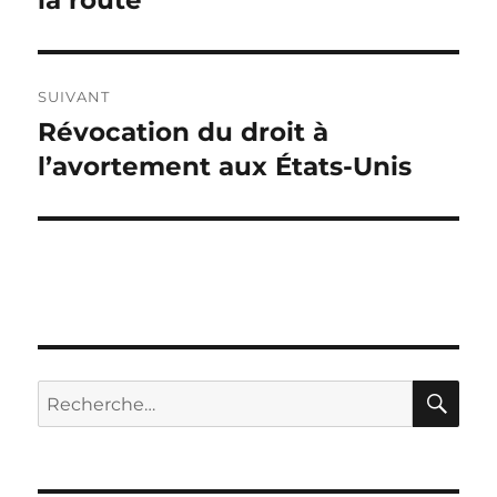
la route
l’article
SUIVANT
Révocation du droit à
Publication
suivante :
l’avortement aux États-Unis
RE
Recherche
pour :