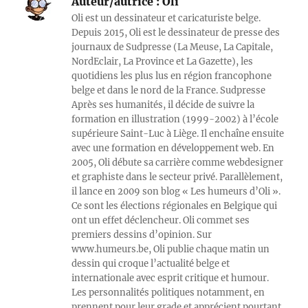
Auteur/autrice :
Oli
Oli est un dessinateur et caricaturiste belge.
Depuis 2015, Oli est le dessinateur de presse des
journaux de Sudpresse (La Meuse, La Capitale,
NordEclair, La Province et La Gazette), les
quotidiens les plus lus en région francophone
belge et dans le nord de la France. Sudpresse
Après ses humanités, il décide de suivre la
formation en illustration (1999-2002) à l’école
supérieure Saint-Luc à Liège. Il enchaîne ensuite
avec une formation en développement web. En
2005, Oli débute sa carrière comme webdesigner
et graphiste dans le secteur privé. Parallèlement,
il lance en 2009 son blog « Les humeurs d’Oli ».
Ce sont les élections régionales en Belgique qui
ont un effet déclencheur. Oli commet ses
premiers dessins d’opinion. Sur
www.humeurs.be, Oli publie chaque matin un
dessin qui croque l’actualité belge et
internationale avec esprit critique et humour.
Les personnalités politiques notamment, en
prennent pour leur grade et apprécient pourtant