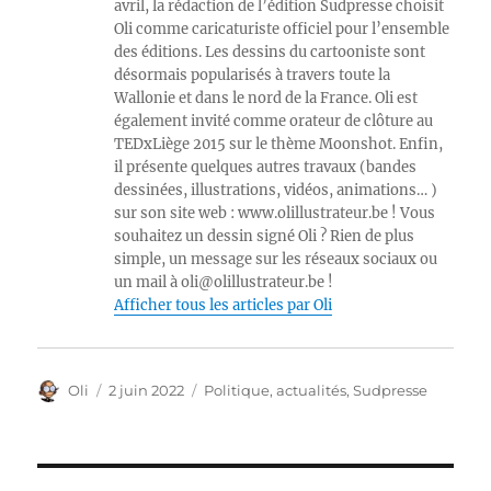
avril, la rédaction de l’édition Sudpresse choisit
Oli comme caricaturiste officiel pour l’ensemble
des éditions. Les dessins du cartooniste sont
désormais popularisés à travers toute la
Wallonie et dans le nord de la France. Oli est
également invité comme orateur de clôture au
TEDxLiège 2015 sur le thème Moonshot. Enfin,
il présente quelques autres travaux (bandes
dessinées, illustrations, vidéos, animations… )
sur son site web : www.olillustrateur.be ! Vous
souhaitez un dessin signé Oli ? Rien de plus
simple, un message sur les réseaux sociaux ou
un mail à oli@olillustrateur.be !
Afficher tous les articles par Oli
Auteur
Publié
Catégories
Oli
2 juin 2022
Politique, actualités
,
Sudpresse
le