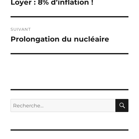
Loyer : 8% d’inflation !
Publication
précédente :
l’article
SUIVANT
Prolongation du nucléaire
Publication
suivante :
RE
Recherche
pour :