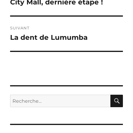
City Mall, dernière étape !
Publication
précédente :
l’article
SUIVANT
La dent de Lumumba
Publication
suivante :
RE
Recherche
pour :