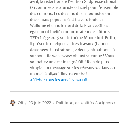
avril, la rédaction de l’édition Sudpresse choisit
Oli comme caricaturiste officiel pour l’ensemble
des éditions. Les dessins du cartooniste sont
désormais popularisés à travers toute la
Wallonie et dans le nord de la France. Oli est
également invité comme orateur de clôture au
TEDxLiège 2015 sur le thème Moonshot. Enfin,
il présente quelques autres travaux (bandes
dessinées, illustrations, vidéos, animations… )
sur son site web : www.olillustrateur.be ! Vous
souhaitez un dessin signé Oli ? Rien de plus
simple, un message sur les réseaux sociaux ou
un mail à oli@olillustrateur.be !
Afficher tous les articles par Oli
Auteur
Publié
Catégories
Oli
20 juin 2022
Politique, actualités
,
Sudpresse
le