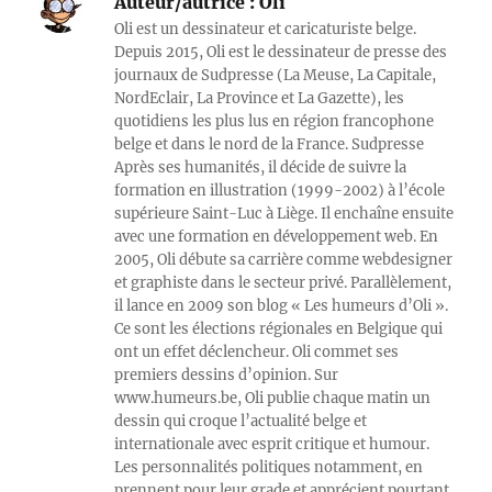
Auteur/autrice :
Oli
Oli est un dessinateur et caricaturiste belge.
Depuis 2015, Oli est le dessinateur de presse des
journaux de Sudpresse (La Meuse, La Capitale,
NordEclair, La Province et La Gazette), les
quotidiens les plus lus en région francophone
belge et dans le nord de la France. Sudpresse
Après ses humanités, il décide de suivre la
formation en illustration (1999-2002) à l’école
supérieure Saint-Luc à Liège. Il enchaîne ensuite
avec une formation en développement web. En
2005, Oli débute sa carrière comme webdesigner
et graphiste dans le secteur privé. Parallèlement,
il lance en 2009 son blog « Les humeurs d’Oli ».
Ce sont les élections régionales en Belgique qui
ont un effet déclencheur. Oli commet ses
premiers dessins d’opinion. Sur
www.humeurs.be, Oli publie chaque matin un
dessin qui croque l’actualité belge et
internationale avec esprit critique et humour.
Les personnalités politiques notamment, en
prennent pour leur grade et apprécient pourtant