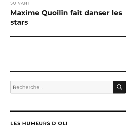
SUIVANT
Maxime Quoilin fait danser les
Publication
suivante :
stars
RE
Recherche
pour :
LES HUMEURS D OLI