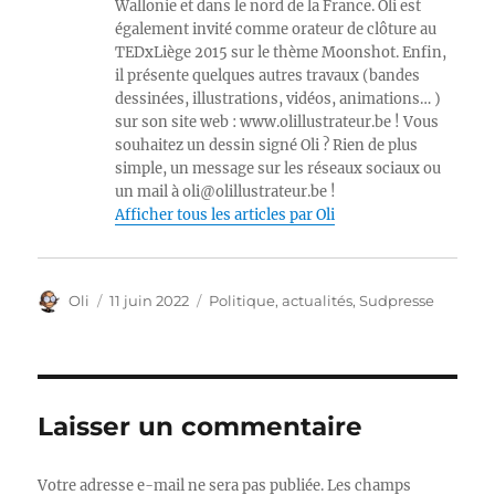
Wallonie et dans le nord de la France. Oli est
également invité comme orateur de clôture au
TEDxLiège 2015 sur le thème Moonshot. Enfin,
il présente quelques autres travaux (bandes
dessinées, illustrations, vidéos, animations… )
sur son site web : www.olillustrateur.be ! Vous
souhaitez un dessin signé Oli ? Rien de plus
simple, un message sur les réseaux sociaux ou
un mail à oli@olillustrateur.be !
Afficher tous les articles par Oli
Auteur
Publié
Catégories
Oli
11 juin 2022
Politique, actualités
,
Sudpresse
le
Laisser un commentaire
Votre adresse e-mail ne sera pas publiée.
Les champs