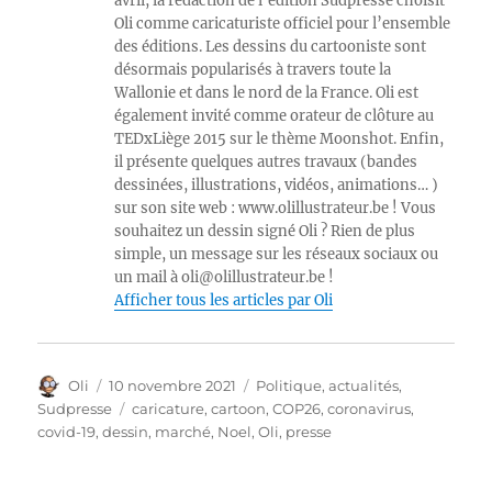
avril, la rédaction de l’édition Sudpresse choisit
Oli comme caricaturiste officiel pour l’ensemble
des éditions. Les dessins du cartooniste sont
désormais popularisés à travers toute la
Wallonie et dans le nord de la France. Oli est
également invité comme orateur de clôture au
TEDxLiège 2015 sur le thème Moonshot. Enfin,
il présente quelques autres travaux (bandes
dessinées, illustrations, vidéos, animations… )
sur son site web : www.olillustrateur.be ! Vous
souhaitez un dessin signé Oli ? Rien de plus
simple, un message sur les réseaux sociaux ou
un mail à oli@olillustrateur.be !
Afficher tous les articles par Oli
Auteur
Publié
Catégories
Oli
10 novembre 2021
Politique, actualités
,
le
Étiquettes
Sudpresse
caricature
,
cartoon
,
COP26
,
coronavirus
,
covid-19
,
dessin
,
marché
,
Noel
,
Oli
,
presse