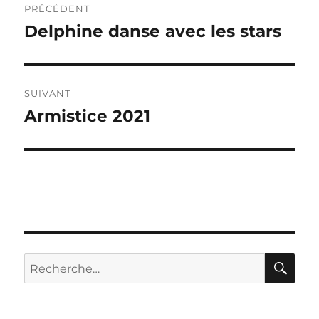
PRÉCÉDENT
de
Delphine danse avec les stars
Publication
précédente :
l’article
SUIVANT
Armistice 2021
Publication
suivante :
RE
Recherche
pour :