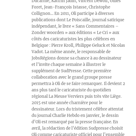
Ducarme, Kattrin Jadin, Vincent Dewolf, Gilles
Foret, Jean-François Istasse, Christophe
Collignon… En 2011, Oli participe à diverses
publications dont Le Poiscaille, journal satirique
indépendant, le livre « Sans Commentaires –
Zonder woorden » aux éditions « Le Cri » aux
côtés des caricaturistes les plus célèbres en
Belgique : Pierre Kroll, Philippe Geluck et Nicolas
Vadot. La même année, le responsable de
JobsRégions donne sa chance à au dessinateur
et l’invite chaque semaine à illustrer le
supplément de SudPresse. Cette première
collaboration avec le grand groupe presse
permettra à Oli de se faire remarquer. Il devient 2
ans plus tard le caricaturiste du quotidien
régional La Meuse Verviers puis très vite Liège.
2015 est une année charnière pour le
dessinateur. Lors du tristement célèbre attentat
du journal Charlie Hebdo en janvier, le dessin
d’Oli est remarqué par la presse française. En
avril, la rédaction de l’édition Sudpresse choisit
Oli comme caricaturiste officiel pour l’ensemble