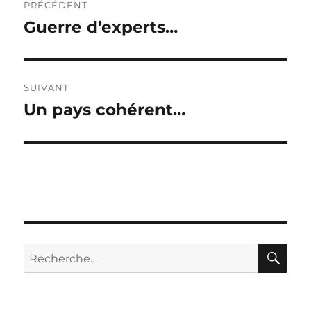
PRÉCÉDENT
de
Guerre d’experts…
Publication
précédente :
l’article
SUIVANT
Un pays cohérent…
Publication
suivante :
RE
Recherche
pour :