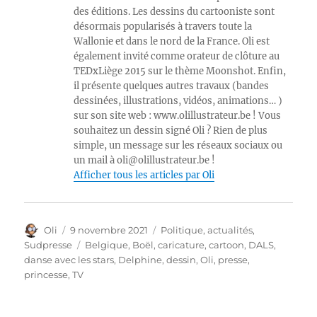
des éditions. Les dessins du cartooniste sont
désormais popularisés à travers toute la
Wallonie et dans le nord de la France. Oli est
également invité comme orateur de clôture au
TEDxLiège 2015 sur le thème Moonshot. Enfin,
il présente quelques autres travaux (bandes
dessinées, illustrations, vidéos, animations… )
sur son site web : www.olillustrateur.be ! Vous
souhaitez un dessin signé Oli ? Rien de plus
simple, un message sur les réseaux sociaux ou
un mail à oli@olillustrateur.be !
Afficher tous les articles par Oli
Auteur
Publié
Catégories
Oli
9 novembre 2021
Politique, actualités
,
le
Étiquettes
Sudpresse
Belgique
,
Boël
,
caricature
,
cartoon
,
DALS
,
danse avec les stars
,
Delphine
,
dessin
,
Oli
,
presse
,
princesse
,
TV