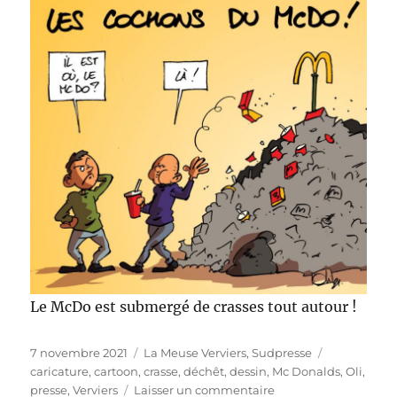
Le McDo est submergé de crasses tout autour !
Publié
Catégories
Étiquettes
7 novembre 2021
La Meuse Verviers
,
Sudpresse
le
caricature
,
cartoon
,
crasse
,
déchêt
,
dessin
,
Mc Donalds
,
Oli
,
sur
presse
,
Verviers
Laisser un commentaire