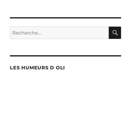
Les
cochons
du
McDo
RE
Recherche
pour :
LES HUMEURS D OLI