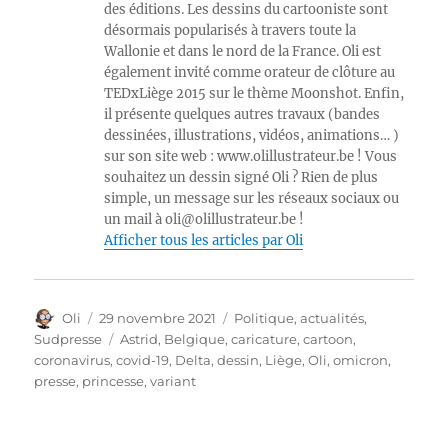
des éditions. Les dessins du cartooniste sont
désormais popularisés à travers toute la
Wallonie et dans le nord de la France. Oli est
également invité comme orateur de clôture au
TEDxLiège 2015 sur le thème Moonshot. Enfin,
il présente quelques autres travaux (bandes
dessinées, illustrations, vidéos, animations… )
sur son site web : www.olillustrateur.be ! Vous
souhaitez un dessin signé Oli ? Rien de plus
simple, un message sur les réseaux sociaux ou
un mail à oli@olillustrateur.be !
Afficher tous les articles par Oli
Auteur
Publié
Catégories
Oli
29 novembre 2021
Politique, actualités
,
le
Étiquettes
Sudpresse
Astrid
,
Belgique
,
caricature
,
cartoon
,
coronavirus
,
covid-19
,
Delta
,
dessin
,
Liège
,
Oli
,
omicron
,
presse
,
princesse
,
variant