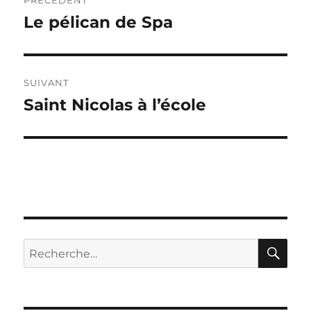
PRÉCÉDENT
de
Le pélican de Spa
Publication
précédente :
l’article
SUIVANT
Saint Nicolas à l’école
Publication
suivante :
RE
Recherche
pour :