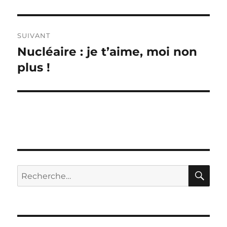
précédente :
l’article
SUIVANT
Nucléaire : je t’aime, moi non
Publication
suivante :
plus !
RE
Recherche
pour :