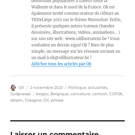
désormais popularisés à travers toute la
Wallonie et dans le nord de la France. Oli est
également invité comme orateur de clôture au
TEDxLiège 2015 sur le thème Moonshot. Enfin,
il présente quelques autres travaux (bandes
dessinées, illustrations, vidéos, animations… )
sur son site web : www.olillustrateur.be ! Vous
souhaitez un dessin signé Oli ? Rien de plus
simple, un message sur les réseaux sociaux ou
un mail à oli@olillustrateur.be !
Afficher tous les articles par Oli
Auteur
Publié
Catégories
Oli
2 novembre 2021
Politique, actualités
,
le
Étiquettes
Sudpresse
begov
,
Belgique
,
caricature
,
cartoon
,
COP26
,
dessin
,
Glasgow
,
Oli
,
presse
Laisser un commentaire