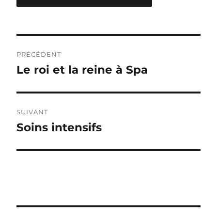
Navigation
PRÉCÉDENT
de
Le roi et la reine à Spa
Publication
précédente :
l’article
SUIVANT
Soins intensifs
Publication
suivante :