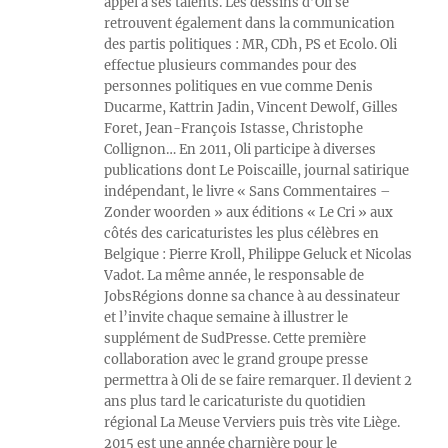
appel à ses talents. Les dessins d’Oli se
retrouvent également dans la communication
des partis politiques : MR, CDh, PS et Ecolo. Oli
effectue plusieurs commandes pour des
personnes politiques en vue comme Denis
Ducarme, Kattrin Jadin, Vincent Dewolf, Gilles
Foret, Jean-François Istasse, Christophe
Collignon… En 2011, Oli participe à diverses
publications dont Le Poiscaille, journal satirique
indépendant, le livre « Sans Commentaires –
Zonder woorden » aux éditions « Le Cri » aux
côtés des caricaturistes les plus célèbres en
Belgique : Pierre Kroll, Philippe Geluck et Nicolas
Vadot. La même année, le responsable de
JobsRégions donne sa chance à au dessinateur
et l’invite chaque semaine à illustrer le
supplément de SudPresse. Cette première
collaboration avec le grand groupe presse
permettra à Oli de se faire remarquer. Il devient 2
ans plus tard le caricaturiste du quotidien
régional La Meuse Verviers puis très vite Liège.
2015 est une année charnière pour le