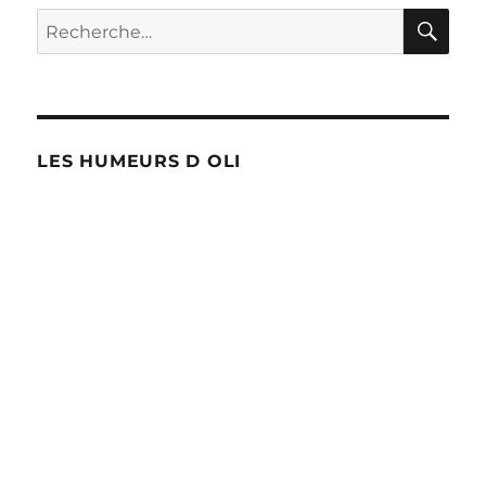
RE
Recherche
pour :
LES HUMEURS D OLI