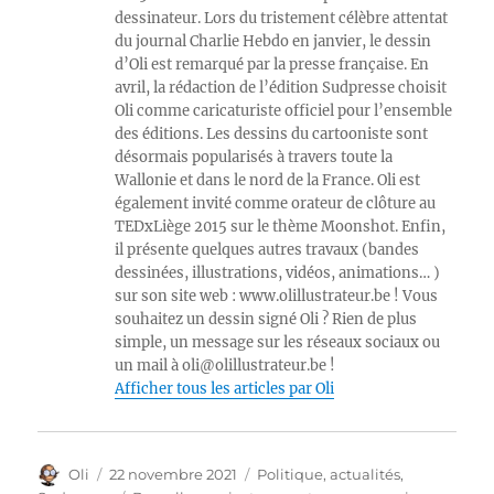
dessinateur. Lors du tristement célèbre attentat
du journal Charlie Hebdo en janvier, le dessin
d’Oli est remarqué par la presse française. En
avril, la rédaction de l’édition Sudpresse choisit
Oli comme caricaturiste officiel pour l’ensemble
des éditions. Les dessins du cartooniste sont
désormais popularisés à travers toute la
Wallonie et dans le nord de la France. Oli est
également invité comme orateur de clôture au
TEDxLiège 2015 sur le thème Moonshot. Enfin,
il présente quelques autres travaux (bandes
dessinées, illustrations, vidéos, animations… )
sur son site web : www.olillustrateur.be ! Vous
souhaitez un dessin signé Oli ? Rien de plus
simple, un message sur les réseaux sociaux ou
un mail à oli@olillustrateur.be !
Afficher tous les articles par Oli
Auteur
Publié
Catégories
Oli
22 novembre 2021
Politique, actualités
,