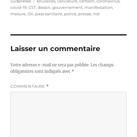
le
Étiquettes
Sudpresse
Bruxelles
,
caricature
,
cartoon
,
coronavirus
,
covid-19
,
CST
,
dessin
,
gouvernement
,
manifestation
,
mesure
,
Oli
,
pass sanitaire
,
police
,
presse
,
riot
Laisser un commentaire
Votre adresse e-mail ne sera pas publiée.
Les champs
obligatoires sont indiqués avec
*
COMMENTAIRE
*