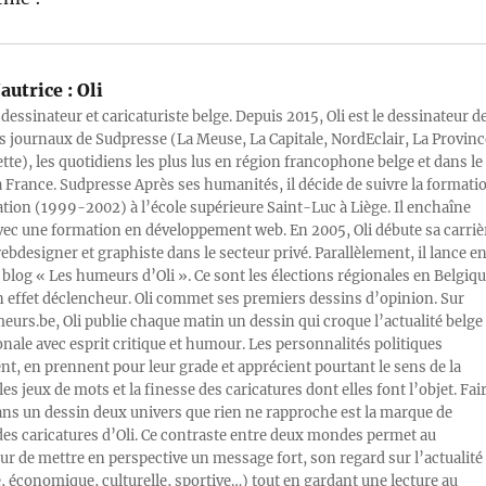
autrice :
Oli
 dessinateur et caricaturiste belge. Depuis 2015, Oli est le dessinateur d
s journaux de Sudpresse (La Meuse, La Capitale, NordEclair, La Provinc
ette), les quotidiens les plus lus en région francophone belge et dans le
a France. Sudpresse Après ses humanités, il décide de suivre la formati
ration (1999-2002) à l’école supérieure Saint-Luc à Liège. Il enchaîne
vec une formation en développement web. En 2005, Oli débute sa carriè
designer et graphiste dans le secteur privé. Parallèlement, il lance e
blog « Les humeurs d’Oli ». Ce sont les élections régionales en Belgiq
n effet déclencheur. Oli commet ses premiers dessins d’opinion. Sur
rs.be, Oli publie chaque matin un dessin qui croque l’actualité belge 
onale avec esprit critique et humour. Les personnalités politiques
, en prennent pour leur grade et apprécient pourtant le sens de la
les jeux de mots et la finesse des caricatures dont elles font l’objet. Fai
ans un dessin deux univers que rien ne rapproche est la marque de
des caricatures d’Oli. Ce contraste entre deux mondes permet au
ur de mettre en perspective un message fort, son regard sur l’actualité
e, économique, culturelle, sportive…) tout en gardant une lecture au