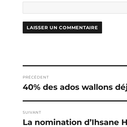
Navigation
PRÉCÉDENT
de
40% des ados wallons déjà
Publication
précédente :
l’article
SUIVANT
La nomination d’Ihsane 
Publication