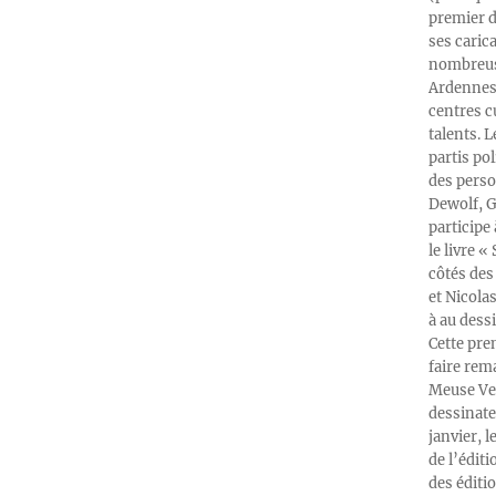
premier d
ses caric
nombreuse
Ardennes-
centres c
talents. 
partis po
des perso
Dewolf, G
participe
le livre 
côtés des 
et Nicola
à au dess
Cette pre
faire rema
Meuse Ver
dessinate
janvier, l
de l’édit
des éditi