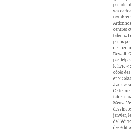
premier d
ses caric
nombreuse
Ardennes-
centres c
talents. 
partis po
des perso
Dewolf, G
participe
le livre 
côtés des 
et Nicola
à au dess
Cette pre
faire rema
Meuse Ver
dessinate
janvier, l
de l’édit
des éditi