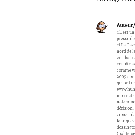
Auteur/
Oli est un
presse de
et La Gaz
nord de l
en illust
ensuite a
comme web
2009 son 
qui ont u
www.humeu
internati
notamment
dérision, 
croiser d
fabrique 
dessinate
(politiqu