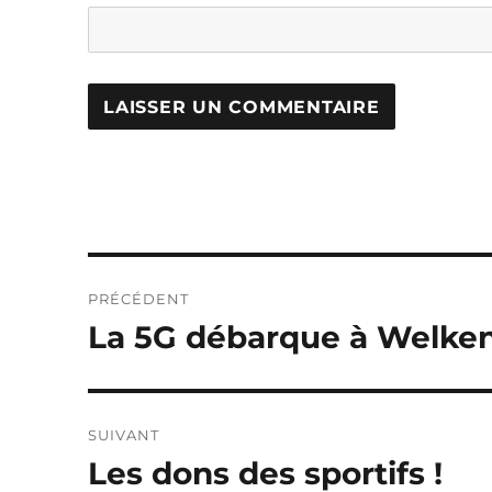
Navigation
PRÉCÉDENT
de
La 5G débarque à Welke
Publication
précédente :
l’article
SUIVANT
Les dons des sportifs !
Publication