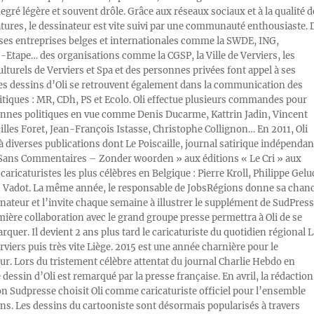
egré légère et souvent drôle. Grâce aux réseaux sociaux et à la qualité d
atures, le dessinateur est vite suivi par une communauté enthousiaste. 
s entreprises belges et internationales comme la SWDE, ING,
Etape… des organisations comme la CGSP, la Ville de Verviers, les
ulturels de Verviers et Spa et des personnes privées font appel à ses
Les dessins d’Oli se retrouvent également dans la communication des
litiques : MR, CDh, PS et Ecolo. Oli effectue plusieurs commandes pour
nnes politiques en vue comme Denis Ducarme, Kattrin Jadin, Vincent
illes Foret, Jean-François Istasse, Christophe Collignon… En 2011, Oli
 à diverses publications dont Le Poiscaille, journal satirique indépendan
« Sans Commentaires – Zonder woorden » aux éditions « Le Cri » aux
caricaturistes les plus célèbres en Belgique : Pierre Kroll, Philippe Gelu
s Vadot. La même année, le responsable de JobsRégions donne sa chan
inateur et l’invite chaque semaine à illustrer le supplément de SudPress
mière collaboration avec le grand groupe presse permettra à Oli de se
rquer. Il devient 2 ans plus tard le caricaturiste du quotidien régional L
viers puis très vite Liège. 2015 est une année charnière pour le
ur. Lors du tristement célèbre attentat du journal Charlie Hebdo en
e dessin d’Oli est remarqué par la presse française. En avril, la rédaction
ion Sudpresse choisit Oli comme caricaturiste officiel pour l’ensemble
ons. Les dessins du cartooniste sont désormais popularisés à travers