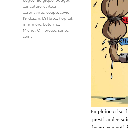
Étiquettes
begov
,
Belgique
,
budget
,
caricature
,
cartoon
,
coronavirus
,
coupe
,
covid-
19
,
dessin
,
Di Rupo
,
hopital
,
infirmière
,
Leterme
,
Michel
,
Oli
,
presse
,
santé
,
soins
En pleine crise 
question des soi
davantage antic