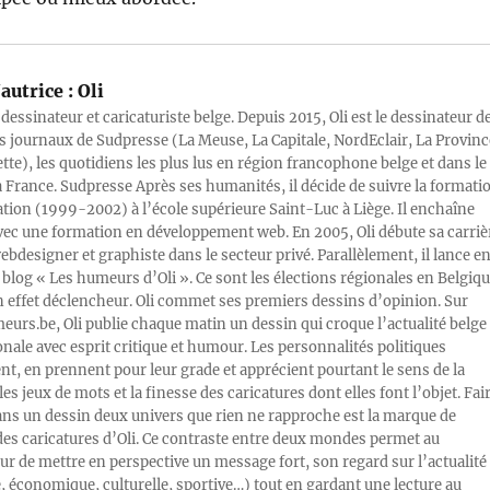
autrice :
Oli
 dessinateur et caricaturiste belge. Depuis 2015, Oli est le dessinateur d
s journaux de Sudpresse (La Meuse, La Capitale, NordEclair, La Provinc
ette), les quotidiens les plus lus en région francophone belge et dans le
a France. Sudpresse Après ses humanités, il décide de suivre la formati
ration (1999-2002) à l’école supérieure Saint-Luc à Liège. Il enchaîne
vec une formation en développement web. En 2005, Oli débute sa carriè
designer et graphiste dans le secteur privé. Parallèlement, il lance e
blog « Les humeurs d’Oli ». Ce sont les élections régionales en Belgiq
n effet déclencheur. Oli commet ses premiers dessins d’opinion. Sur
rs.be, Oli publie chaque matin un dessin qui croque l’actualité belge 
onale avec esprit critique et humour. Les personnalités politiques
, en prennent pour leur grade et apprécient pourtant le sens de la
les jeux de mots et la finesse des caricatures dont elles font l’objet. Fai
ans un dessin deux univers que rien ne rapproche est la marque de
des caricatures d’Oli. Ce contraste entre deux mondes permet au
ur de mettre en perspective un message fort, son regard sur l’actualité
e, économique, culturelle, sportive…) tout en gardant une lecture au