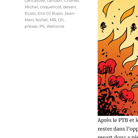
Étiquettes
caricature
,
cartoon
,
Charles
Michel
,
coquelicot
,
dessin
,
Ecolo
,
Elio Di Rupo
,
Jean-
Marc Nollet
,
MR
,
Oli
,
presse
,
PS
,
Wallonie
Après le PTB et 
rester dans l’opp
repart donc a zér