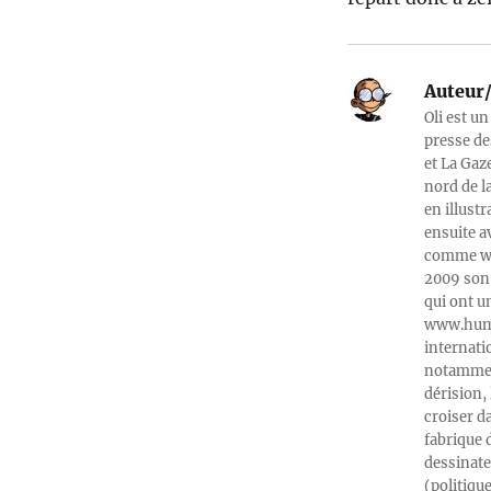
Auteur/
Oli est un
presse de
et La Gaz
nord de l
en illust
ensuite a
comme web
2009 son 
qui ont u
www.humeu
internati
notamment
dérision, 
croiser d
fabrique 
dessinate
(politiqu