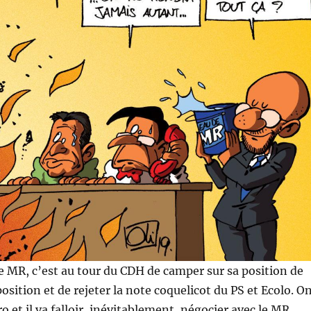
le MR, c’est au tour du CDH de camper sur sa position de
osition et de rejeter la note coquelicot du PS et Ecolo. O
o et il va falloir, inévitablement, négocier avec le MR.