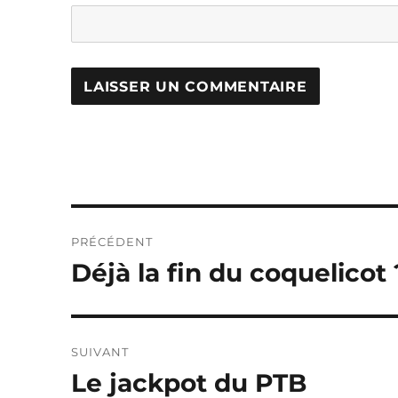
Navigation
PRÉCÉDENT
de
Déjà la fin du coquelicot 
Publication
précédente :
l’article
SUIVANT
Le jackpot du PTB
Publication