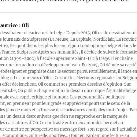
autrice :
Oli
 dessinateur et caricaturiste belge. Depuis 2015, Oli est le dessinateur d
s journaux de Sudpresse (La Meuse, La Capitale, NordEclair, La Provinc
ette), les quotidiens les plus lus en région francophone belge et dans le
a France. Sudpresse Après ses humanités, il décide de suivre la formati
ration (1999-2002) à l’école supérieure Saint-Luc à Liège. Il enchaîne
vec une formation en développement web. En 2005, Oli débute sa carriè
designer et graphiste dans le secteur privé. Parallèlement, il lance e
blog « Les humeurs d’Oli ». Ce sont les élections régionales en Belgiq
n effet déclencheur. Oli commet ses premiers dessins d’opinion. Sur
rs.be, Oli publie chaque matin un dessin qui croque l’actualité belge 
onale avec esprit critique et humour. Les personnalités politiques
, en prennent pour leur grade et apprécient pourtant le sens de la
les jeux de mots et la finesse des caricatures dont elles font l’objet. Fai
ans un dessin deux univers que rien ne rapproche est la marque de
des caricatures d’Oli. Ce contraste entre deux mondes permet au
ur de mettre en perspective un message fort, son regard sur l’actualité
e, économique, culturelle, sportive…) tout en gardant une lecture au