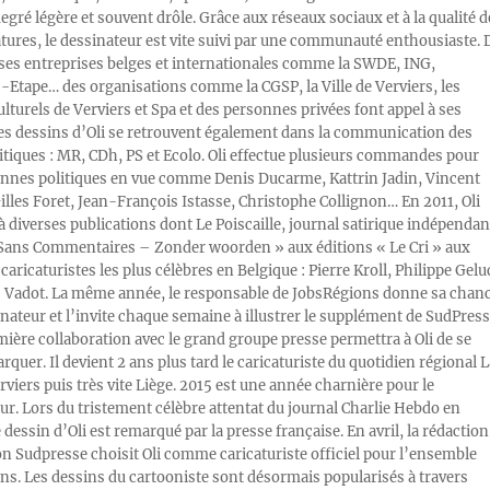
egré légère et souvent drôle. Grâce aux réseaux sociaux et à la qualité d
atures, le dessinateur est vite suivi par une communauté enthousiaste. 
s entreprises belges et internationales comme la SWDE, ING,
Etape… des organisations comme la CGSP, la Ville de Verviers, les
ulturels de Verviers et Spa et des personnes privées font appel à ses
Les dessins d’Oli se retrouvent également dans la communication des
litiques : MR, CDh, PS et Ecolo. Oli effectue plusieurs commandes pour
nnes politiques en vue comme Denis Ducarme, Kattrin Jadin, Vincent
illes Foret, Jean-François Istasse, Christophe Collignon… En 2011, Oli
 à diverses publications dont Le Poiscaille, journal satirique indépendan
« Sans Commentaires – Zonder woorden » aux éditions « Le Cri » aux
caricaturistes les plus célèbres en Belgique : Pierre Kroll, Philippe Gelu
s Vadot. La même année, le responsable de JobsRégions donne sa chan
inateur et l’invite chaque semaine à illustrer le supplément de SudPress
mière collaboration avec le grand groupe presse permettra à Oli de se
rquer. Il devient 2 ans plus tard le caricaturiste du quotidien régional L
viers puis très vite Liège. 2015 est une année charnière pour le
ur. Lors du tristement célèbre attentat du journal Charlie Hebdo en
e dessin d’Oli est remarqué par la presse française. En avril, la rédaction
ion Sudpresse choisit Oli comme caricaturiste officiel pour l’ensemble
ons. Les dessins du cartooniste sont désormais popularisés à travers