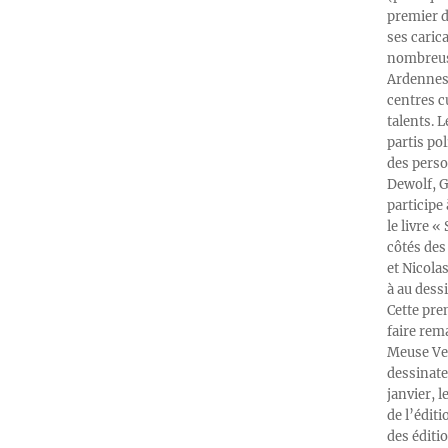
premier d
ses caric
nombreuse
Ardennes-
centres c
talents. 
partis po
des perso
Dewolf, G
participe
le livre 
côtés des 
et Nicola
à au dess
Cette pre
faire rema
Meuse Ver
dessinate
janvier, l
de l’édit
des éditi