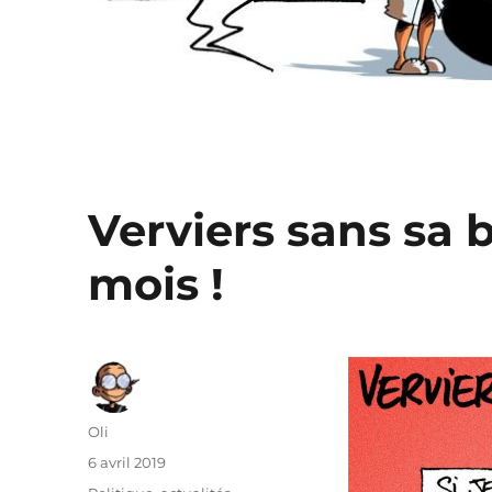
Verviers sans sa
mois !
Auteur
Oli
Publié
6 avril 2019
le