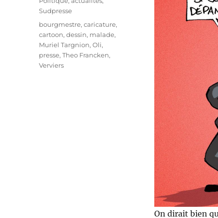
Catégories
Politique, actualités
,
Sudpresse
Étiquettes
bourgmestre
,
caricature
,
cartoon
,
dessin
,
malade
,
Muriel Targnion
,
Oli
,
presse
,
Theo Francken
,
Verviers
On dirait bien q