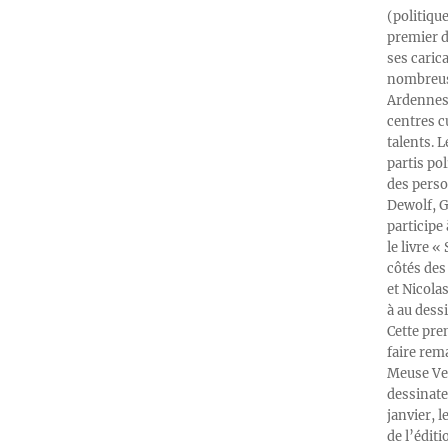
(politiqu
premier d
ses caric
nombreuse
Ardennes-
centres c
talents. 
partis po
des perso
Dewolf, G
participe
le livre 
côtés des 
et Nicola
à au dess
Cette pre
faire rema
Meuse Ver
dessinate
janvier, l
de l’édit