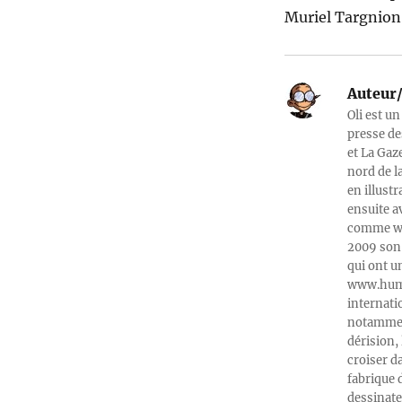
Muriel Targnion n
Auteur/
Oli est un
presse de
et La Gaz
nord de l
en illust
ensuite a
comme web
2009 son 
qui ont u
www.humeu
internati
notamment
dérision, 
croiser d
fabrique 
dessinate