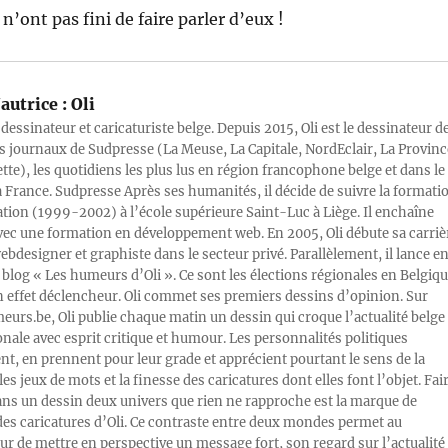
’ont pas fini de faire parler d’eux !
autrice :
Oli
 dessinateur et caricaturiste belge. Depuis 2015, Oli est le dessinateur d
s journaux de Sudpresse (La Meuse, La Capitale, NordEclair, La Provinc
ette), les quotidiens les plus lus en région francophone belge et dans le
a France. Sudpresse Après ses humanités, il décide de suivre la formati
ration (1999-2002) à l’école supérieure Saint-Luc à Liège. Il enchaîne
vec une formation en développement web. En 2005, Oli débute sa carriè
designer et graphiste dans le secteur privé. Parallèlement, il lance e
blog « Les humeurs d’Oli ». Ce sont les élections régionales en Belgiq
n effet déclencheur. Oli commet ses premiers dessins d’opinion. Sur
rs.be, Oli publie chaque matin un dessin qui croque l’actualité belge 
onale avec esprit critique et humour. Les personnalités politiques
, en prennent pour leur grade et apprécient pourtant le sens de la
les jeux de mots et la finesse des caricatures dont elles font l’objet. Fai
ans un dessin deux univers que rien ne rapproche est la marque de
des caricatures d’Oli. Ce contraste entre deux mondes permet au
ur de mettre en perspective un message fort, son regard sur l’actualité