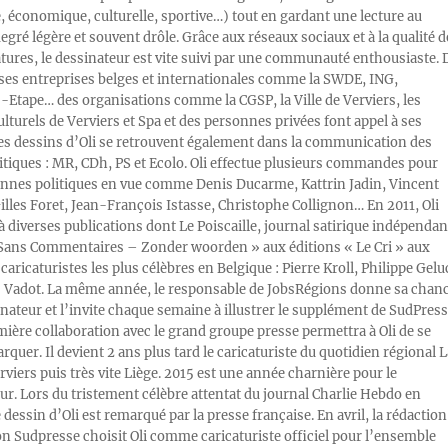
e, économique, culturelle, sportive…) tout en gardant une lecture au
egré légère et souvent drôle. Grâce aux réseaux sociaux et à la qualité d
atures, le dessinateur est vite suivi par une communauté enthousiaste. 
s entreprises belges et internationales comme la SWDE, ING,
Etape… des organisations comme la CGSP, la Ville de Verviers, les
ulturels de Verviers et Spa et des personnes privées font appel à ses
Les dessins d’Oli se retrouvent également dans la communication des
litiques : MR, CDh, PS et Ecolo. Oli effectue plusieurs commandes pour
nnes politiques en vue comme Denis Ducarme, Kattrin Jadin, Vincent
illes Foret, Jean-François Istasse, Christophe Collignon… En 2011, Oli
 à diverses publications dont Le Poiscaille, journal satirique indépendan
« Sans Commentaires – Zonder woorden » aux éditions « Le Cri » aux
caricaturistes les plus célèbres en Belgique : Pierre Kroll, Philippe Gelu
s Vadot. La même année, le responsable de JobsRégions donne sa chan
inateur et l’invite chaque semaine à illustrer le supplément de SudPress
mière collaboration avec le grand groupe presse permettra à Oli de se
rquer. Il devient 2 ans plus tard le caricaturiste du quotidien régional L
viers puis très vite Liège. 2015 est une année charnière pour le
ur. Lors du tristement célèbre attentat du journal Charlie Hebdo en
e dessin d’Oli est remarqué par la presse française. En avril, la rédaction
ion Sudpresse choisit Oli comme caricaturiste officiel pour l’ensemble