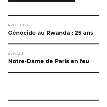
Navigation
PRÉCÉDENT
de
Génocide au Rwanda : 25 ans
Publication
précédente :
l’article
SUIVANT
Notre-Dame de Paris en feu
Publication
suivante :