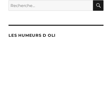
RE
Recherche
pour :
LES HUMEURS D OLI