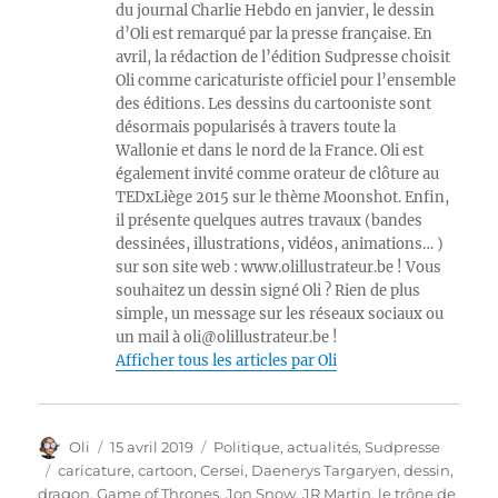
du journal Charlie Hebdo en janvier, le dessin
d’Oli est remarqué par la presse française. En
avril, la rédaction de l’édition Sudpresse choisit
Oli comme caricaturiste officiel pour l’ensemble
des éditions. Les dessins du cartooniste sont
désormais popularisés à travers toute la
Wallonie et dans le nord de la France. Oli est
également invité comme orateur de clôture au
TEDxLiège 2015 sur le thème Moonshot. Enfin,
il présente quelques autres travaux (bandes
dessinées, illustrations, vidéos, animations… )
sur son site web : www.olillustrateur.be ! Vous
souhaitez un dessin signé Oli ? Rien de plus
simple, un message sur les réseaux sociaux ou
un mail à oli@olillustrateur.be !
Afficher tous les articles par Oli
Auteur
Publié
Catégories
Oli
15 avril 2019
Politique, actualités
,
Sudpresse
le
Étiquettes
caricature
,
cartoon
,
Cersei
,
Daenerys Targaryen
,
dessin
,
dragon
,
Game of Thrones
,
Jon Snow
,
JR Martin
,
le trône de