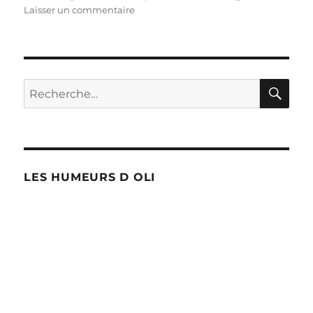
sur
Laisser un commentaire
Crèche
de
Noël
RE
Recherche
pour :
LES HUMEURS D OLI