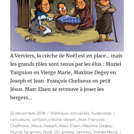
À Verviers, la crèche de Noël est en place… mais
les grands rôles sont tenus par les élus : Muriel
Targnion en Vierge Marie, Maxime Degey en
Joseph et Jean-François Chefneux en petit
Jésus. Marc Elsen se retrouve à jouer les
bergers…
Publié
Catégories
Étiquett
22 décembre 2018
Politique, actualités
,
Sudpresse
le
caricature
,
cartoon
,
crèche
,
dessin
,
Jean Francois
Chefneux
,
Jésus
,
Joseph
,
Marc Elsen
,
Maxime Degey
,
Muriel Targnion
,
Noël
,
Oli
,
presse
,
Verviers
,
Vierge Marie