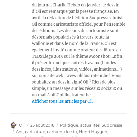
du journal Charlie Hebdo en janvier, le dessin
d’Oli est remarqué par la presse française. En
avril, la rédaction de l’édition Sudpresse choisit
Oli comme caricaturiste officiel pour l’ensemble
des éditions. Les dessins du cartooniste sont
désormais popularisés à travers toute la
Wallonie et dans le nord de la France. Oli est
également invité comme orateur de clôture au
TEDxLiège 2015 sur le thème Moonshot. Enfin,
il présente quelques autres travaux (bandes
dessinées, illustrations, vidéos, animations… )
sur son site web : www.olillustrateur.be ! Vous
souhaitez un dessin signé Oli ? Rien de plus
simple, un message sur les réseaux sociaux ou
un mail à oli@olillustrateur.be !
Afficher tous les articles par Oli
Auteur
Publié
Catégories
Oli
25 août 2018
Politique, actualités
,
Sudpresse
le
Étiquettes
Ans
,
caricature
,
cartoon
,
dessin
,
Henri Huygen
,