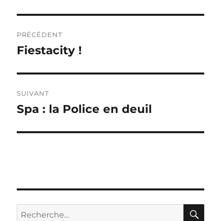
Navigation
PRÉCÉDENT
de
Fiestacity !
Publication
précédente :
l’article
SUIVANT
Spa : la Police en deuil
Publication
suivante :
RE
Recherche