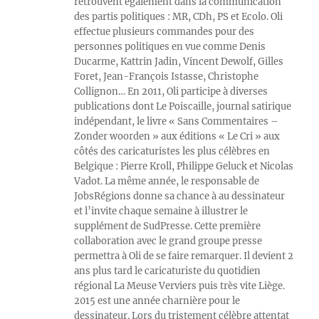
retrouvent également dans la communication
des partis politiques : MR, CDh, PS et Ecolo. Oli
effectue plusieurs commandes pour des
personnes politiques en vue comme Denis
Ducarme, Kattrin Jadin, Vincent Dewolf, Gilles
Foret, Jean-François Istasse, Christophe
Collignon… En 2011, Oli participe à diverses
publications dont Le Poiscaille, journal satirique
indépendant, le livre « Sans Commentaires –
Zonder woorden » aux éditions « Le Cri » aux
côtés des caricaturistes les plus célèbres en
Belgique : Pierre Kroll, Philippe Geluck et Nicolas
Vadot. La même année, le responsable de
JobsRégions donne sa chance à au dessinateur
et l’invite chaque semaine à illustrer le
supplément de SudPresse. Cette première
collaboration avec le grand groupe presse
permettra à Oli de se faire remarquer. Il devient 2
ans plus tard le caricaturiste du quotidien
régional La Meuse Verviers puis très vite Liège.
2015 est une année charnière pour le
dessinateur. Lors du tristement célèbre attentat