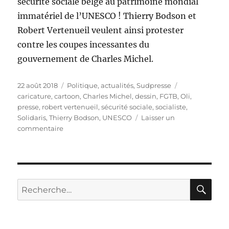
sécurité sociale belge au patrimoine mondial
immatériel de l’UNESCO ! Thierry Bodson et
Robert Vertenueil veulent ainsi protester
contre les coupes incessantes du
gouvernement de Charles Michel.
Publié
Catégories
Étiquettes
22 août 2018
Politique, actualités
,
Sudpresse
le
caricature
,
cartoon
,
Charles Michel
,
dessin
,
FGTB
,
Oli
,
presse
,
robert vertenueil
,
sécurité sociale
,
socialiste
,
Solidaris
,
Thierry Bodson
,
UNESCO
Laisser un
sur
commentaire
La
sécurité
sociale
belge
à
RE
Recherche
l’UNESCO
pour :
?