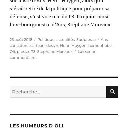
socialiste d’Ans, Henri Huygen, alors qu’il
s’était retiré de la politique pour préparer sa
défense, s’est vu exclu du PS. Il rejoint ainsi
l’ex-bourgmestre d’Ans, Stéphane Moreaux.
Publié
Catégories
Étiquettes
25 août 2018
Politique, actualités
,
Sudpresse
Ans
,
le
caricature
,
cartoon
,
dessin
,
Henri Huygen
,
homophobe
,
Oli
,
presse
,
PS
,
Stéphane Moreaux
Laisser un
sur
commentaire
Huygen
exclu
du
PS
à
RE
Recherche
Ans
pour :
LES HUMEURS D OLI