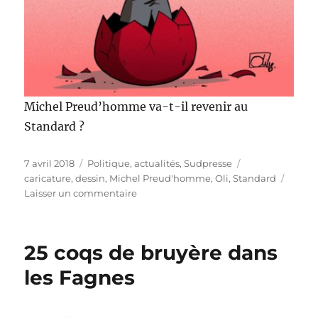
Michel Preud’homme va-t-il revenir au
Standard ?
Publié
Catégories
Étiquettes
7 avril 2018
Politique, actualités
,
Sudpresse
le
caricature
,
dessin
,
Michel Preud'homme
,
Oli
,
Standard
sur
Laisser un commentaire
Michel
Preud’homme
au
25 coqs de bruyère dans
Standard
les Fagnes