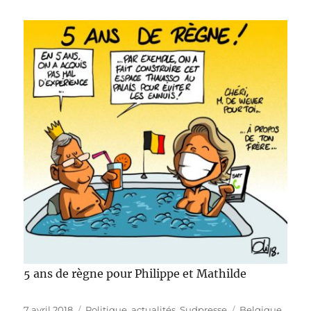
5 ans de règne pour Philippe et Mathilde
Publié
Catégories
Étiquettes
7 avril 2018
Politique, actualités
,
Sudpresse
Belgique
,