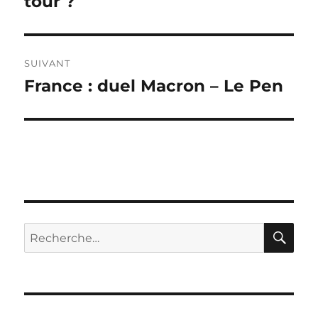
tour ?
l’article
SUIVANT
France : duel Macron – Le Pen
Publication
suivante :
RE
Recherche
pour :