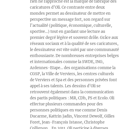
rien ne rapproche est la marque de fabrique des
caricatures d’Oli. Ce contraste entre deux
mondes permet au dessinateur de mettre en
perspective un message fort, son regard sur
l’actualité (politique, économique, culturelle,
sportive…) tout en gardant une lecture au
premier degré légère et souvent drôle. Grâce aux
réseaux sociaux et à la qualité de ses caricatures,
le dessinateur est vite suivi par une communauté
enthousiaste. De nombreuses entreprises belges
et internationales comme la SWDE, ING,
Ardennes-Etape… des organisations comme la
CGSP, la Ville de Verviers, les centres culturels
de Verviers et Spa et des personnes privées font
appel à ses talents. Les dessins d’Oli se
retrouvent également dans la communication
des partis politiques : MR, CDh, PS et Ecolo. Oli
effectue plusieurs commandes pour des
personnes politiques en vue comme Denis
Ducarme, Kattrin Jadin, Vincent Dewolf, Gilles
Foret, Jean-François Istasse, Christophe
Collignon… En 2011, Oli participe à diverses