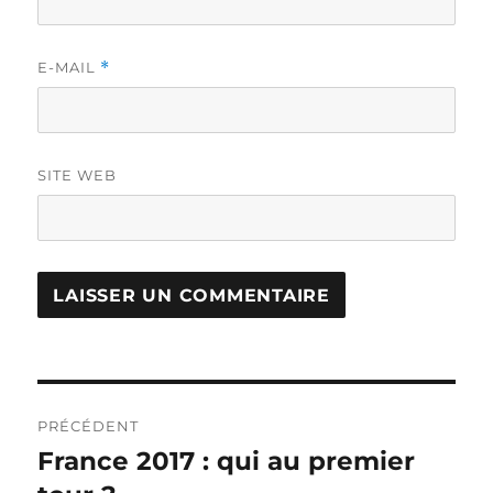
E-MAIL
*
SITE WEB
Navigation
PRÉCÉDENT
de
France 2017 : qui au premier
Publication
précédente :