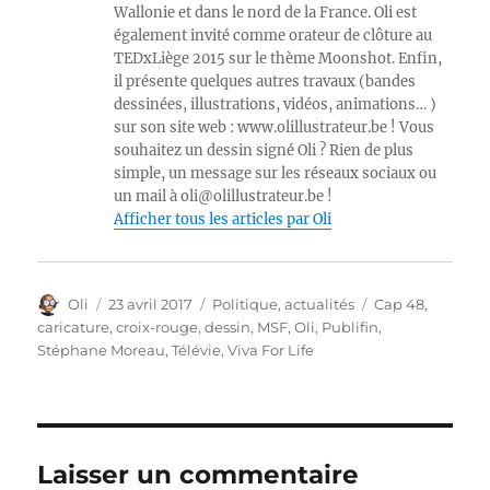
Wallonie et dans le nord de la France. Oli est
également invité comme orateur de clôture au
TEDxLiège 2015 sur le thème Moonshot. Enfin,
il présente quelques autres travaux (bandes
dessinées, illustrations, vidéos, animations… )
sur son site web : www.olillustrateur.be ! Vous
souhaitez un dessin signé Oli ? Rien de plus
simple, un message sur les réseaux sociaux ou
un mail à oli@olillustrateur.be !
Afficher tous les articles par Oli
Auteur
Publié
Catégories
Étiquettes
Oli
23 avril 2017
Politique, actualités
Cap 48
,
le
caricature
,
croix-rouge
,
dessin
,
MSF
,
Oli
,
Publifin
,
Stéphane Moreau
,
Télévie
,
Viva For Life
Laisser un commentaire